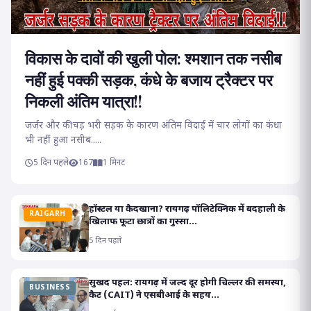
विकास के दावों की खुली पोल: श्मशान तक नसीब
नहीं हुई पक्की सड़क, कंधे के बजाय ट्रैक्टर पर
निकली अंतिम यात्रा!!
जर्जर और कीचड़ भरी सड़क के कारण अंतिम विदाई में चार लोगों का कंधा
भी नहीं हुआ नसीब.....
5 दिन पहले
167
1 मिनट
हॉस्टल या कैदखाना? रायगढ़ पॉलिटेक्निक में बदहाली के
RAIGARH
खिलाफ फूटा छात्रों का गुस्सा...
5 दिन पहले
सुखद पहल: रायगढ़ में जल्द दूर होगी चिल्लर की समस्या,
BUSINESS
कैट (CAIT) ने एसबीआई के सहय...