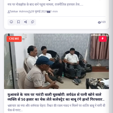
सियासत..
मंच पर नोकझोंक के बाद थाने पहुंचा मामला, राजनीतिक हलचल तेज.....
Takkar Admin
28 जुलाई 2026
1 min
169
CRIME
मुआवजे के नाम पर गारंटी वाली घूसखोरी: सर्पदंश से पत्नी खोने वाले
व्यक्ति से 50 हजार का चेक लेते कलेक्ट्रेट का बाबू रंगे हाथों गिरफ्तार..
भ्रष्टाचार का नया और शर्मनाक चेहरा: रिश्वत की रकम नकद न मिलने पर शातिर बाबू ने मांगी थी
चेक से गारंट...