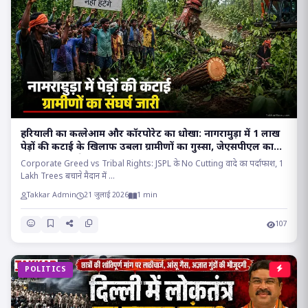
हरियाली का कत्लेआम और कॉरपोरेट का धोखा: नागरामुड़ा में 1 लाख
पेड़ों की कटाई के खिलाफ उबला ग्रामीणों का गुस्सा, जेएसपीएल का
वादा निकला सफेद झूठ!!
Corporate Greed vs Tribal Rights: JSPL के No Cutting वादे का पर्दाफाश, 1
Lakh Trees बचाने मैदान में ...
Takkar Admin
21 जुलाई 2026
1 min
107
POLITICS