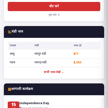
वोट करें
कुल वोट: 0
मंडी भाव
फसल
मंडी
भाव (₹)
आलू
रायपुर मंडी
₹611
प्याज
रायगढ़ मंडी
₹2,050
सभी भाव देखें →
आगामी कार्यक्रम
Independence Day
15