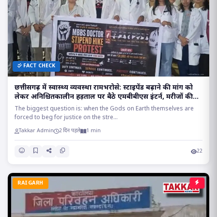
FACT CHECK
छत्तीसगढ़ में स्वास्थ्य व्यवस्था रामभरोसे: स्टाइपेंड बढ़ाने की मांग को
लेकर अनिश्चितकालीन हड़ताल पर बैठे एमबीबीएस इंटर्न, मरीजों की
सांसों पर संकट!!
The biggest question is: when the Gods on Earth themselves are
forced to beg for justice on the stre...
Takkar Admin
2 दिन पहले
1 min
22
RAIGARH