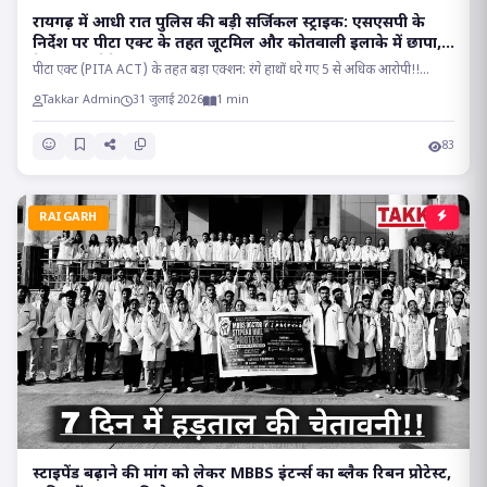
रायगढ़ में आधी रात पुलिस की बड़ी सर्जिकल स्ट्राइक: एसएसपी के
निर्देश पर पीटा एक्ट के तहत जूटमिल और कोतवाली इलाके में छापा,
देह व्यापार रैकेट का भंडाफोड़!!
पीटा एक्ट (PITA ACT) के तहत बड़ा एक्शन: रंगे हाथों धरे गए 5 से अधिक आरोपी!!...
Takkar Admin
31 जुलाई 2026
1 min
83
RAIGARH
स्टाइपेंड बढ़ाने की मांग को लेकर MBBS इंटर्न्स का ब्लैक रिबन प्रोटेस्ट,