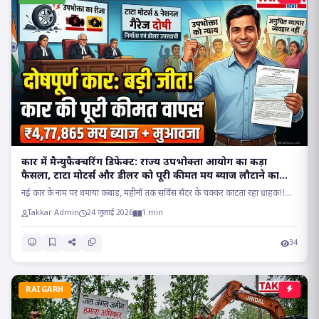
कार में मैन्युफैक्चरिंग डिफेक्ट: राज्य उपभोक्ता आयोग का कड़ा
फैसला, टाटा मोटर्स और डीलर को पूरी कीमत मय ब्याज लौटाने का
आदेश..
नई कार के नाम पर थमाया कबाड़, महीनों तक सर्विस सेंटर के चक्कर काटता रहा ग्राहक!!...
Takkar Admin
24 जुलाई 2026
1 min
34
RAIGARH