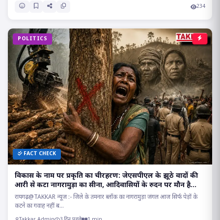
234
POLITICS
FACT CHECK
विकास के नाम पर प्रकृति का चीरहरण: जेएसपीएल के झूठे वादों की
आरी से कटा नागरामुड़ा का सीना, आदिवासियों के रुदन पर मौन है
सत्ता!
रायगढ़@TAKKAR न्यूज :- जिले के तमनार ब्लॉक का नागरामुड़ा जंगल आज सिर्फ पेड़ों के
कटने का गवाह नहीं ब...
Takkar Admin
3 दिन पहले
1 min