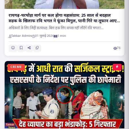
रायगढ़-घरघोड़ा मार्ग पर कल होगा महासंग्राम: 25 साल से बदहाल
सड़क के खिलाफ रवि भगत ने फूंका बिगुल, पानी गिरे या तूफान आए,
होकर रहेगा चक्काजाम..
अधिकारों के लिए जिद्दी सत्याग्रह: बिना हक लिए वापस नहीं लौटेंगे रवि भगत!!...
Takkar Admin
31 जुलाई 2026
1 min
76
CRIME