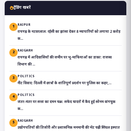
ट्रेंडिंग खबरें
RAIPUR
1
रायगढ़ के नटवरलाल: रईसी का झांसा देकर 8 व्यापारियों को लगाया 2 करोड़
क...
RAIGARH
2
रायगढ़ में आदिवासियों की जमीन पर भू-माफियाओं का डाका: राजस्व
विभाग की ...
POLITICS
3
​नीट विवाद: दिल्ली में छात्रों के शांतिपूर्ण प्रदर्शन पर पुलिस का कहर,...
POLITICS
4
जंतर-मंतर पर सत्ता का दमन चक्र: सफेद चादरों में कैद हुई सोनम वांगचुक
क...
RAIGARH
5
उद्योगपतियों की तिजोरी और प्रशासनिक मनमानी की भेंट चढ़ी सिंघल इस्पात