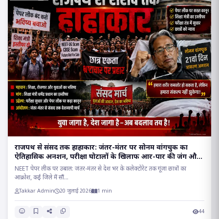
राजपथ से संसद तक हाहाकार: जंतर-मंतर पर सोनम वांगचुक का
ऐतिहासिक अनशन, परीक्षा घोटालों के खिलाफ आर-पार की जंग और
संसद मार्च का प्रचंड शंखनाद..
NEET पेपर लीक पर उबाल: जंतर-मंतर से देश भर के कलेक्टोरेट तक गूंजा छात्रों का
आक्रोश, कई जिले में सौं...
Takkar Admin
20 जुलाई 2026
1 min
44