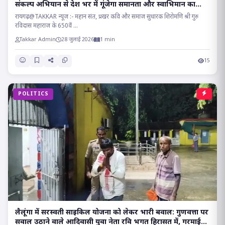
संकल्प अभियान से देश भर में गूंजेगा समानता और स्वाभिमान का
संदेश!!
रायगढ़@TAKKAR न्यूज :- महान संत, प्रखर कवि और समाज सुधारक शिरोमणि श्री गुरु
रविदास महाराज के 650वें ...
Takkar Admin
28 जुलाई 2026
1 min
15
POLITICS
लैलूंगा में सरस्वती साइकिल योजना को लेकर भारी बवाल: गुणवत्ता पर
सवाल उठाने वाले आदिवासी युवा नेता रवि भगत हिरासत में, गरमाई