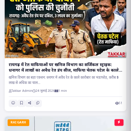
रायगढ़ में रेत माफियाओं पर खनिज विभाग का सर्जिकल स्ट्राइक:
धनागर में लाखों का अवैध रेत डंप सीज, माफिया चेतक पटेल के काले
साम्राज्य पर प्रहार..
खनिज विभाग का बड़ा एक्शन: धनागर में अवैध रेत के काले कारोबार का भंडाफोड़, करीब ₹5
लाख से अधिक का चाल...
Takkar Admin
24 जुलाई 2026
1 min
51
RAIGARH