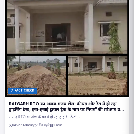
FACT CHECK
RAIGARH RTO का अजब-गजब खेल: कीचड़ और रेत में हो रहा
ड्राइविंग टेस्ट, हवा-हवाई ट्रायल ट्रैक के नाम पर नियमों की सरेआम उड़
रही धज्जियां
रायगढ़ RTO का खेल: कीचड़ में हो रहा ड्राइविंग टेस्ट!!...
Takkar Admin
3 दिन पहले
1 min