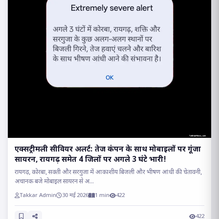
एक्सट्रीमली सीवियर अलर्ट: तेज कंपन के साथ मोबाइलों पर गूंजा
सायरन, रायगढ़ समेत 4 जिलों पर अगले 3 घंटे भारी!
रायगढ़, कोरबा, सक्ती और सरगुजा में आकाशीय बिजली और भीषण आंधी की चेतावनी,
अचानक बजे मोबाइल सायरन से अ...
Takkar Admin
30 मई 2026
1 min
422
422