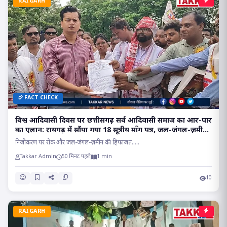
RAIGARH
FACT CHECK
विश्व आदिवासी दिवस पर छत्तीसगढ़ सर्व आदिवासी समाज का आर-पार
का एलान: रायगढ़ में सौंपा गया 18 सूत्रीय माँग पत्र, जल-जंगल-ज़मीन
और रूढ़िवादी परंपराओं पर मंडराते खतरों के खिलाफ फूटा आक्रोश..
निजीकरण पर रोक और जल-जंगल-ज़मीन की हिफाजत.....
Takkar Admin
50 मिनट पहले
1 min
10
RAIGARH