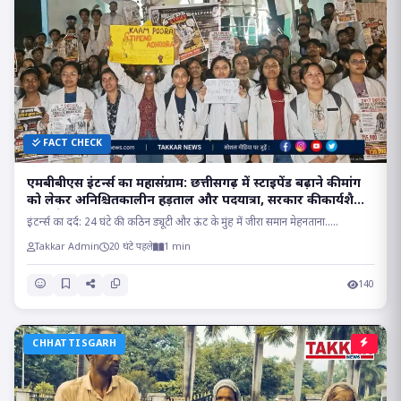
FACT CHECK
एमबीबीएस इंटर्न्स का महासंग्राम: छत्तीसगढ़ में स्टाइपेंड बढ़ाने की मांग
को लेकर अनिश्चितकालीन हड़ताल और पदयात्रा, सरकार की कार्यशैली
पर खड़े किए गंभीर सवाल?
इंटर्न्स का दर्द: 24 घंटे की कठिन ड्यूटी और ऊंट के मुंह में जीरा समान मेहनताना.....
Takkar Admin
20 घंटे पहले
1 min
140
CHHATTISGARH