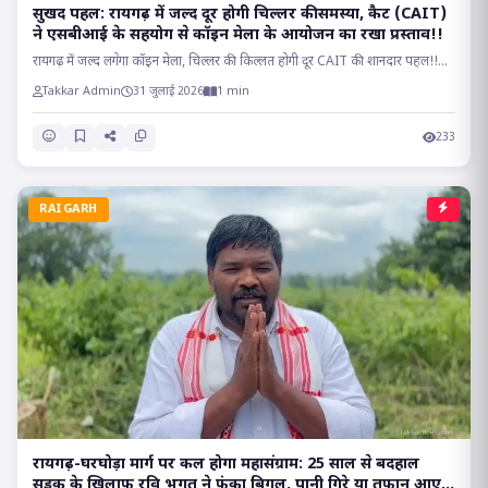
सुखद पहल: रायगढ़ में जल्द दूर होगी चिल्लर की समस्या, कैट (CAIT)
ने एसबीआई के सहयोग से कॉइन मेला के आयोजन का रखा प्रस्ताव!!
रायगढ़ में जल्द लगेगा कॉइन मेला, चिल्लर की किल्लत होगी दूर CAIT की शानदार पहल!!...
Takkar Admin
31 जुलाई 2026
1 min
233
RAIGARH
रायगढ़-घरघोड़ा मार्ग पर कल होगा महासंग्राम: 25 साल से बदहाल
सड़क के खिलाफ रवि भगत ने फूंका बिगुल, पानी गिरे या तूफान आए,