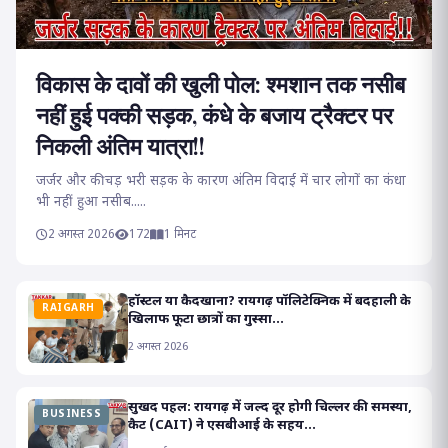
विकास के दावों की खुली पोल: श्मशान तक नसीब
नहीं हुई पक्की सड़क, कंधे के बजाय ट्रैक्टर पर
निकली अंतिम यात्रा!!
जर्जर और कीचड़ भरी सड़क के कारण अंतिम विदाई में चार लोगों का कंधा
भी नहीं हुआ नसीब.....
2 अगस्त 2026
172
1 मिनट
हॉस्टल या कैदखाना? रायगढ़ पॉलिटेक्निक में बदहाली के
RAIGARH
खिलाफ फूटा छात्रों का गुस्सा...
2 अगस्त 2026
सुखद पहल: रायगढ़ में जल्द दूर होगी चिल्लर की समस्या,
BUSINESS
कैट (CAIT) ने एसबीआई के सहय...