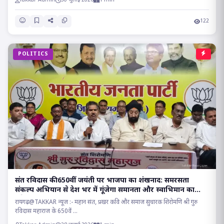
Takkar Admin
30 जुलाई 2026
1 min
122
POLITICS
संत रविदास की 650वीं जयंती पर भाजपा का शंखनाद: समरसता
संकल्प अभियान से देश भर में गूंजेगा समानता और स्वाभिमान का
संदेश!!
रायगढ़@TAKKAR न्यूज :- महान संत, प्रखर कवि और समाज सुधारक शिरोमणि श्री गुरु
रविदास महाराज के 650वें ...