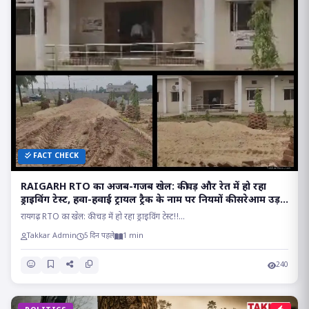
FACT CHECK
RAIGARH RTO का अजब-गजब खेल: कीचड़ और रेत में हो रहा
ड्राइविंग टेस्ट, हवा-हवाई ट्रायल ट्रैक के नाम पर नियमों की सरेआम उड़
रही धज्जियां
रायगढ़ RTO का खेल: कीचड़ में हो रहा ड्राइविंग टेस्ट!!...
Takkar Admin
5 दिन पहले
1 min
240