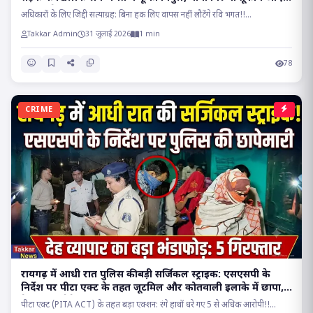
होकर रहेगा चक्काजाम..
अधिकारों के लिए जिद्दी सत्याग्रह: बिना हक लिए वापस नहीं लौटेंगे रवि भगत!!...
Takkar Admin
31 जुलाई 2026
1 min
78
CRIME
रायगढ़ में आधी रात पुलिस की बड़ी सर्जिकल स्ट्राइक: एसएसपी के
निर्देश पर पीटा एक्ट के तहत जूटमिल और कोतवाली इलाके में छापा,
देह व्यापार रैकेट का भंडाफोड़!!
पीटा एक्ट (PITA ACT) के तहत बड़ा एक्शन: रंगे हाथों धरे गए 5 से अधिक आरोपी!!...