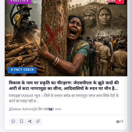
POLITICS
FACT CHECK
विकास के नाम पर प्रकृति का चीरहरण: जेएसपीएल के झूठे वादों की
आरी से कटा नागरामुड़ा का सीना, आदिवासियों के रुदन पर मौन है
सत्ता!
रायगढ़@TAKKAR न्यूज :- जिले के तमनार ब्लॉक का नागरामुड़ा जंगल आज सिर्फ पेड़ों के
कटने का गवाह नहीं ब...
Takkar Admin
5 दिन पहले
1 min
18