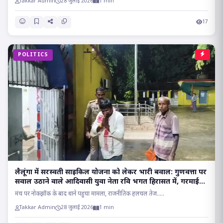
Takkar Admin
28 जुलाई 2026
1 min
17
POLITICS
लैलूंगा में सरस्वती साइकिल योजना को लेकर भारी बवाल: गुणवत्ता पर
सवाल उठाने वाले आदिवासी युवा नेता रवि भगत हिरासत में, गरमाई
सियासत..
मंच पर नोकझोंक के बाद थाने पहुंचा मामला, राजनीतिक हलचल तेज.....
Takkar Admin
28 जुलाई 2026
1 min