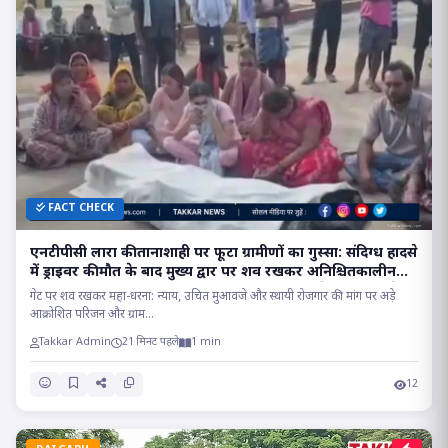
FACT CHECK
एनटीपीसी लारा की तानाशाही पर फूटा ग्रामीणों का गुस्सा: संदिग्ध हादसे
में ड्राइवर की मौत के बाद मुख्य द्वार पर शव रखकर अनिश्चितकालीन
महा-धरना, प्रबंधन और फरार अधिकारियों पर हत्या जैसी धाराओं के
गेट पर शव रखकर महा-धरना: न्याय, उचित मुआवजे और स्थायी रोजगार की मांग पर अड़े
तहत कार्रवाई की मांग..
आक्रोशित परिजन और ग्राम...
Takkar Admin
21 मिनट पहले
1 min
12