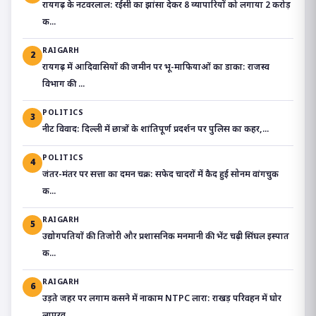
रायगढ़ के नटवरलाल: रईसी का झांसा देकर 8 व्यापारियों को लगाया 2 करोड़
क...
RAIGARH
2
रायगढ़ में आदिवासियों की जमीन पर भू-माफियाओं का डाका: राजस्व
विभाग की ...
POLITICS
3
​नीट विवाद: दिल्ली में छात्रों के शांतिपूर्ण प्रदर्शन पर पुलिस का कहर,...
POLITICS
4
जंतर-मंतर पर सत्ता का दमन चक्र: सफेद चादरों में कैद हुई सोनम वांगचुक
क...
RAIGARH
5
उद्योगपतियों की तिजोरी और प्रशासनिक मनमानी की भेंट चढ़ी सिंघल इस्पात
क...
RAIGARH
6
उड़ते जहर पर लगाम कसने में नाकाम NTPC लारा: राखड़ परिवहन में घोर