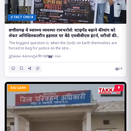
FACT CHECK
छत्तीसगढ़ में स्वास्थ्य व्यवस्था रामभरोसे: स्टाइपेंड बढ़ाने की मांग को
लेकर अनिश्चितकालीन हड़ताल पर बैठे एमबीबीएस इंटर्न, मरीजों की
सांसों पर संकट!!
The biggest question is: when the Gods on Earth themselves are
forced to beg for justice on the stre...
Takkar Admin
4 दिन पहले
1 min
24
RAIGARH