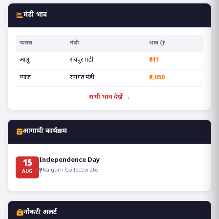
मंडी भाव
फसल
मंडी
भाव (₹)
आलू
रायपुर मंडी
₹611
प्याज
रायगढ़ मंडी
₹2,050
सभी भाव देखें →
आगामी कार्यक्रम
Independence Day
15
Raigarh Collectorate
AUG
नौकरी अलर्ट