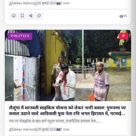
Takkar Admin
28 जुलाई 2026
1 min
15
POLITICS
लैलूंगा में सरस्वती साइकिल योजना को लेकर भारी बवाल: गुणवत्ता पर
सवाल उठाने वाले आदिवासी युवा नेता रवि भगत हिरासत में, गरमाई
सियासत..
मंच पर नोकझोंक के बाद थाने पहुंचा मामला, राजनीतिक हलचल तेज.....
Takkar Admin
28 जुलाई 2026
1 min