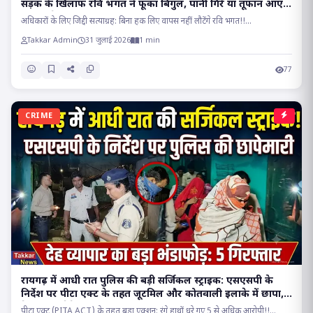
सड़क के खिलाफ रवि भगत ने फूंका बिगुल, पानी गिरे या तूफान आए,
होकर रहेगा चक्काजाम..
अधिकारों के लिए जिद्दी सत्याग्रह: बिना हक लिए वापस नहीं लौटेंगे रवि भगत!!...
Takkar Admin
31 जुलाई 2026
1 min
77
CRIME
रायगढ़ में आधी रात पुलिस की बड़ी सर्जिकल स्ट्राइक: एसएसपी के
निर्देश पर पीटा एक्ट के तहत जूटमिल और कोतवाली इलाके में छापा,
देह व्यापार रैकेट का भंडाफोड़!!
पीटा एक्ट (PITA ACT) के तहत बड़ा एक्शन: रंगे हाथों धरे गए 5 से अधिक आरोपी!!...