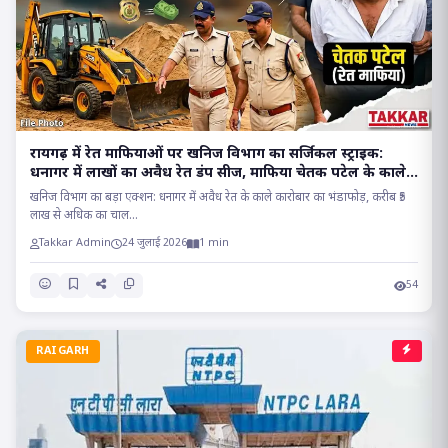
रायगढ़ में रेत माफियाओं पर खनिज विभाग का सर्जिकल स्ट्राइक:
धनागर में लाखों का अवैध रेत डंप सीज, माफिया चेतक पटेल के काले
साम्राज्य पर प्रहार..
खनिज विभाग का बड़ा एक्शन: धनागर में अवैध रेत के काले कारोबार का भंडाफोड़, करीब ₹5
लाख से अधिक का चाल...
Takkar Admin
24 जुलाई 2026
1 min
54
RAIGARH