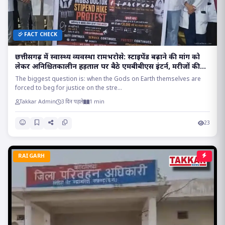
FACT CHECK
छत्तीसगढ़ में स्वास्थ्य व्यवस्था रामभरोसे: स्टाइपेंड बढ़ाने की मांग को
लेकर अनिश्चितकालीन हड़ताल पर बैठे एमबीबीएस इंटर्न, मरीजों की
सांसों पर संकट!!
The biggest question is: when the Gods on Earth themselves are
forced to beg for justice on the stre...
Takkar Admin
3 दिन पहले
1 min
23
RAIGARH