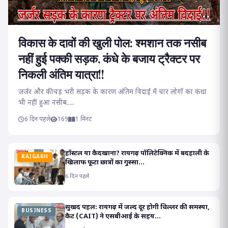
विकास के दावों की खुली पोल: श्मशान तक नसीब
नहीं हुई पक्की सड़क, कंधे के बजाय ट्रैक्टर पर
निकली अंतिम यात्रा!!
जर्जर और कीचड़ भरी सड़क के कारण अंतिम विदाई में चार लोगों का कंधा
भी नहीं हुआ नसीब.....
6 दिन पहले
169
1 मिनट
हॉस्टल या कैदखाना? रायगढ़ पॉलिटेक्निक में बदहाली के
RAIGARH
खिलाफ फूटा छात्रों का गुस्सा...
6 दिन पहले
सुखद पहल: रायगढ़ में जल्द दूर होगी चिल्लर की समस्या,
BUSINESS
कैट (CAIT) ने एसबीआई के सहय...