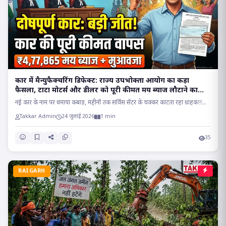
कार में मैन्युफैक्चरिंग डिफेक्ट: राज्य उपभोक्ता आयोग का कड़ा
फैसला, टाटा मोटर्स और डीलर को पूरी कीमत मय ब्याज लौटाने का
आदेश..
नई कार के नाम पर थमाया कबाड़, महीनों तक सर्विस सेंटर के चक्कर काटता रहा ग्राहक!!...
Takkar Admin
24 जुलाई 2026
1 min
35
RAIGARH