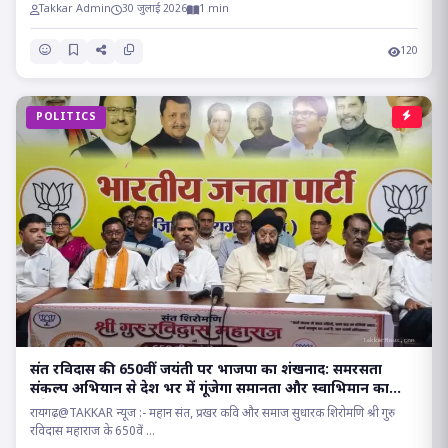
Takkar Admin
30 जुलाई 2026
1 min
120
POLITICS
संत रविदास की 650वीं जयंती पर भाजपा का शंखनाद: समरसता
संकल्प अभियान से देश भर में गूंजेगा समानता और स्वाभिमान का
संदेश!!
रायगढ़@TAKKAR न्यूज :- महान संत, प्रखर कवि और समाज सुधारक शिरोमणि श्री गुरु
रविदास महाराज के 650वें ...