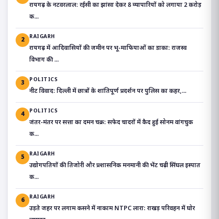
रायगढ़ के नटवरलाल: रईसी का झांसा देकर 8 व्यापारियों को लगाया 2 करोड़
क...
RAIGARH
2
रायगढ़ में आदिवासियों की जमीन पर भू-माफियाओं का डाका: राजस्व
विभाग की ...
POLITICS
3
​नीट विवाद: दिल्ली में छात्रों के शांतिपूर्ण प्रदर्शन पर पुलिस का कहर,...
POLITICS
4
जंतर-मंतर पर सत्ता का दमन चक्र: सफेद चादरों में कैद हुई सोनम वांगचुक
क...
RAIGARH
5
उद्योगपतियों की तिजोरी और प्रशासनिक मनमानी की भेंट चढ़ी सिंघल इस्पात
क...
RAIGARH
6
उड़ते जहर पर लगाम कसने में नाकाम NTPC लारा: राखड़ परिवहन में घोर