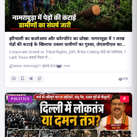
हरियाली का कत्लेआम और कॉरपोरेट का धोखा: नागरामुड़ा में 1 लाख
पेड़ों की कटाई के खिलाफ उबला ग्रामीणों का गुस्सा, जेएसपीएल का
वादा निकला सफेद झूठ!!
Corporate Greed vs Tribal Rights: JSPL के No Cutting वादे का पर्दाफाश, 1
Lakh Trees बचाने मैदान में ...
Takkar Admin
21 जुलाई 2026
1 min
108
POLITICS