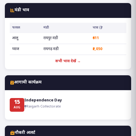
मंडी भाव
फसल
मंडी
भाव (₹)
आलू
रायपुर मंडी
₹611
प्याज
रायगढ़ मंडी
₹2,050
सभी भाव देखें →
आगामी कार्यक्रम
Independence Day
15
Raigarh Collectorate
AUG
नौकरी अलर्ट