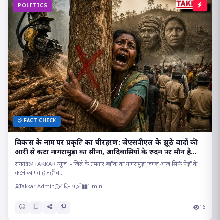
POLITICS
FACT CHECK
विकास के नाम पर प्रकृति का चीरहरण: जेएसपीएल के झूठे वादों की
आरी से कटा नागरामुड़ा का सीना, आदिवासियों के रुदन पर मौन है
सत्ता!
रायगढ़@TAKKAR न्यूज :- जिले के तमनार ब्लॉक का नागरामुड़ा जंगल आज सिर्फ पेड़ों के
कटने का गवाह नहीं ब...
Takkar Admin
4 दिन पहले
1 min
16