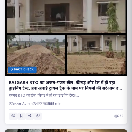
FACT CHECK
RAIGARH RTO का अजब-गजब खेल: कीचड़ और रेत में हो रहा
ड्राइविंग टेस्ट, हवा-हवाई ट्रायल ट्रैक के नाम पर नियमों की सरेआम उड़
रही धज्जियां
रायगढ़ RTO का खेल: कीचड़ में हो रहा ड्राइविंग टेस्ट!!...
Takkar Admin
4 दिन पहले
1 min
239