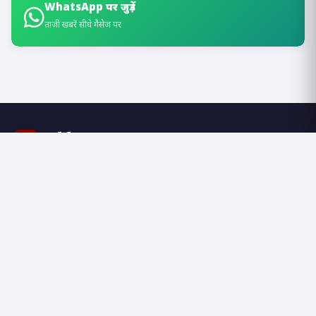
WhatsApp पर जुड़ें
ताज़ी खबरें सीधे मैसेज पर
Takkar News
T
आपकी ख़बर का साथी
Takkar News छत्तीसगढ़ का एक विश्वसनीय और तेज़ हिंदी समाचार पोर्टल है। हम रायपुर,
रायगढ़, बिलासपुर सहित पूरे CG की ताज़ा खबरें, राजनीति, खेल, मनोरंजन, व्यापार और स्थानीय
समाचार आप तक सबसे पहले पहुंचाते हैं। हमारा उद्देश्य है — सच्ची, निष्पक्ष और जन-हितकारी
पत्रकारिता के ज़रिए समाज को जागरूक करना।
कैटेगरी