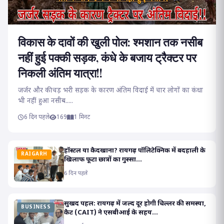
विकास के दावों की खुली पोल: श्मशान तक नसीब
नहीं हुई पक्की सड़क, कंधे के बजाय ट्रैक्टर पर
निकली अंतिम यात्रा!!
जर्जर और कीचड़ भरी सड़क के कारण अंतिम विदाई में चार लोगों का कंधा
भी नहीं हुआ नसीब.....
6 दिन पहले
169
1 मिनट
हॉस्टल या कैदखाना? रायगढ़ पॉलिटेक्निक में बदहाली के
RAIGARH
खिलाफ फूटा छात्रों का गुस्सा...
6 दिन पहले
सुखद पहल: रायगढ़ में जल्द दूर होगी चिल्लर की समस्या,
BUSINESS
कैट (CAIT) ने एसबीआई के सहय...