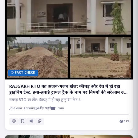
FACT CHECK
RAIGARH RTO का अजब-गजब खेल: कीचड़ और रेत में हो रहा
ड्राइविंग टेस्ट, हवा-हवाई ट्रायल ट्रैक के नाम पर नियमों की सरेआम उड़
रही धज्जियां
रायगढ़ RTO का खेल: कीचड़ में हो रहा ड्राइविंग टेस्ट!!...
Takkar Admin
4 दिन पहले
1 min
239