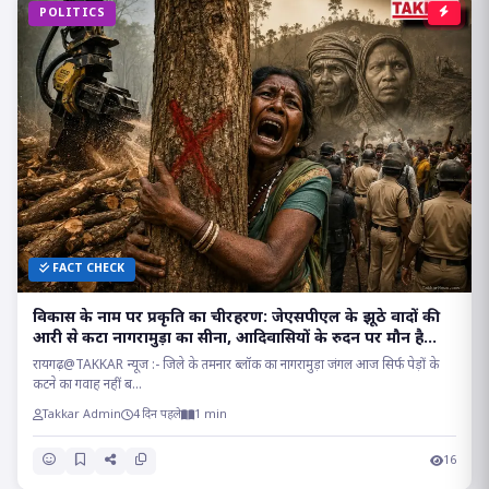
POLITICS
FACT CHECK
विकास के नाम पर प्रकृति का चीरहरण: जेएसपीएल के झूठे वादों की
आरी से कटा नागरामुड़ा का सीना, आदिवासियों के रुदन पर मौन है
सत्ता!
रायगढ़@TAKKAR न्यूज :- जिले के तमनार ब्लॉक का नागरामुड़ा जंगल आज सिर्फ पेड़ों के
कटने का गवाह नहीं ब...
Takkar Admin
4 दिन पहले
1 min
16