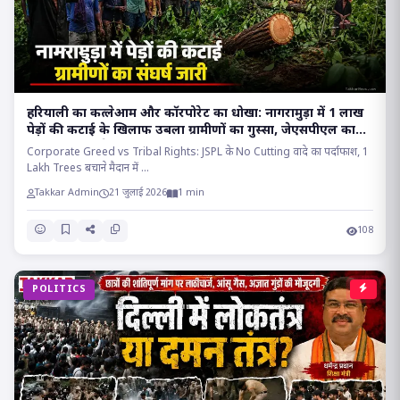
हरियाली का कत्लेआम और कॉरपोरेट का धोखा: नागरामुड़ा में 1 लाख
पेड़ों की कटाई के खिलाफ उबला ग्रामीणों का गुस्सा, जेएसपीएल का
वादा निकला सफेद झूठ!!
Corporate Greed vs Tribal Rights: JSPL के No Cutting वादे का पर्दाफाश, 1
Lakh Trees बचाने मैदान में ...
Takkar Admin
21 जुलाई 2026
1 min
108
POLITICS