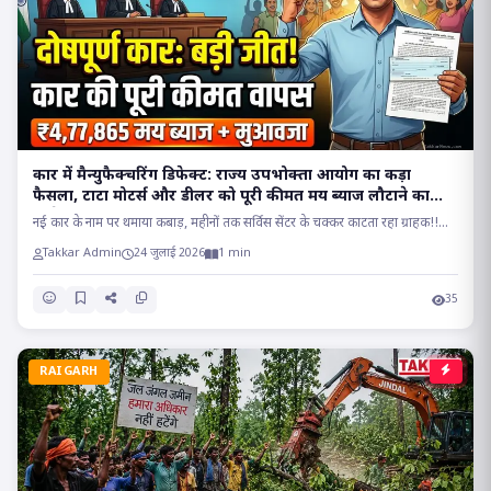
कार में मैन्युफैक्चरिंग डिफेक्ट: राज्य उपभोक्ता आयोग का कड़ा
फैसला, टाटा मोटर्स और डीलर को पूरी कीमत मय ब्याज लौटाने का
आदेश..
नई कार के नाम पर थमाया कबाड़, महीनों तक सर्विस सेंटर के चक्कर काटता रहा ग्राहक!!...
Takkar Admin
24 जुलाई 2026
1 min
35
RAIGARH