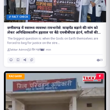
FACT CHECK
छत्तीसगढ़ में स्वास्थ्य व्यवस्था रामभरोसे: स्टाइपेंड बढ़ाने की मांग को
लेकर अनिश्चितकालीन हड़ताल पर बैठे एमबीबीएस इंटर्न, मरीजों की
सांसों पर संकट!!
The biggest question is: when the Gods on Earth themselves are
forced to beg for justice on the stre...
Takkar Admin
3 दिन पहले
1 min
23
RAIGARH