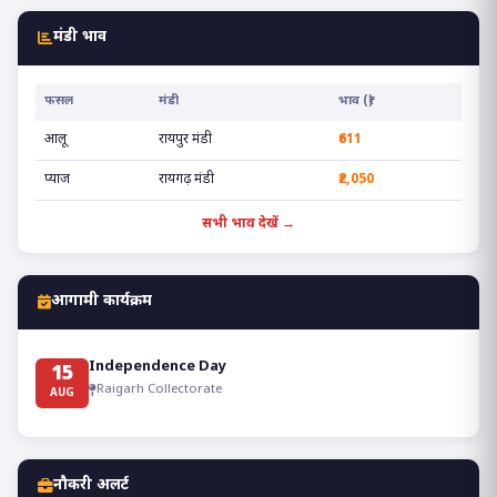
मंडी भाव
फसल
मंडी
भाव (₹)
आलू
रायपुर मंडी
₹611
प्याज
रायगढ़ मंडी
₹2,050
सभी भाव देखें →
आगामी कार्यक्रम
Independence Day
15
Raigarh Collectorate
AUG
नौकरी अलर्ट