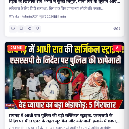
सड़क के खिलाफ रवि भगत ने फूंका बिगुल, पानी गिरे या तूफान आए,
होकर रहेगा चक्काजाम..
अधिकारों के लिए जिद्दी सत्याग्रह: बिना हक लिए वापस नहीं लौटेंगे रवि भगत!!...
Takkar Admin
31 जुलाई 2026
1 min
76
CRIME
रायगढ़ में आधी रात पुलिस की बड़ी सर्जिकल स्ट्राइक: एसएसपी के
निर्देश पर पीटा एक्ट के तहत जूटमिल और कोतवाली इलाके में छापा,
देह व्यापार रैकेट का भंडाफोड़!!
पीटा एक्ट (PITA ACT) के तहत बड़ा एक्शन: रंगे हाथों धरे गए 5 से अधिक आरोपी!!...