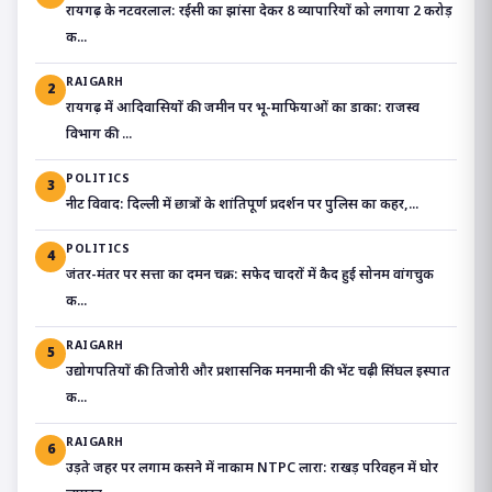
रायगढ़ के नटवरलाल: रईसी का झांसा देकर 8 व्यापारियों को लगाया 2 करोड़
क...
RAIGARH
2
रायगढ़ में आदिवासियों की जमीन पर भू-माफियाओं का डाका: राजस्व
विभाग की ...
POLITICS
3
​नीट विवाद: दिल्ली में छात्रों के शांतिपूर्ण प्रदर्शन पर पुलिस का कहर,...
POLITICS
4
जंतर-मंतर पर सत्ता का दमन चक्र: सफेद चादरों में कैद हुई सोनम वांगचुक
क...
RAIGARH
5
उद्योगपतियों की तिजोरी और प्रशासनिक मनमानी की भेंट चढ़ी सिंघल इस्पात
क...
RAIGARH
6
उड़ते जहर पर लगाम कसने में नाकाम NTPC लारा: राखड़ परिवहन में घोर