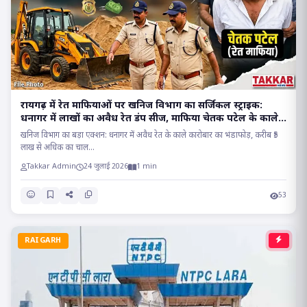
रायगढ़ में रेत माफियाओं पर खनिज विभाग का सर्जिकल स्ट्राइक:
धनागर में लाखों का अवैध रेत डंप सीज, माफिया चेतक पटेल के काले
साम्राज्य पर प्रहार..
खनिज विभाग का बड़ा एक्शन: धनागर में अवैध रेत के काले कारोबार का भंडाफोड़, करीब ₹5
लाख से अधिक का चाल...
Takkar Admin
24 जुलाई 2026
1 min
53
RAIGARH