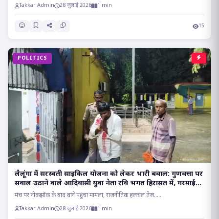
Takkar Admin
28 जुलाई 2026
1 min
15
POLITICS
लैलूंगा में सरस्वती साइकिल योजना को लेकर भारी बवाल: गुणवत्ता पर
सवाल उठाने वाले आदिवासी युवा नेता रवि भगत हिरासत में, गरमाई
सियासत..
मंच पर नोकझोंक के बाद थाने पहुंचा मामला, राजनीतिक हलचल तेज.....
Takkar Admin
28 जुलाई 2026
1 min