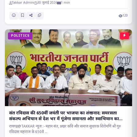
Takkar Admin
30 जुलाई 2026
1 min
120
POLITICS
संत रविदास की 650वीं जयंती पर भाजपा का शंखनाद: समरसता
संकल्प अभियान से देश भर में गूंजेगा समानता और स्वाभिमान का
संदेश!!
रायगढ़@TAKKAR न्यूज :- महान संत, प्रखर कवि और समाज सुधारक शिरोमणि श्री गुरु
रविदास महाराज के 650वें ...