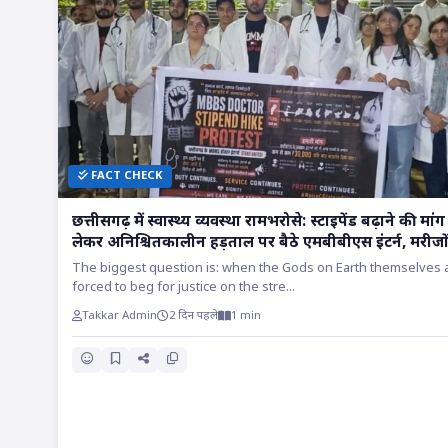
FACT CHECK
छत्तीसगढ़ में स्वास्थ्य व्यवस्था रामभरोसे: स्टाइपेंड बढ़ाने की मां
लेकर अनिश्चितकालीन हड़ताल पर बैठे एमबीबीएस इंटर्न, मरीजो
सांसों पर संकट!!
The biggest question is: when the Gods on Earth themselves 
forced to beg for justice on the stre...
Takkar Admin
2 दिन पहले
1 min