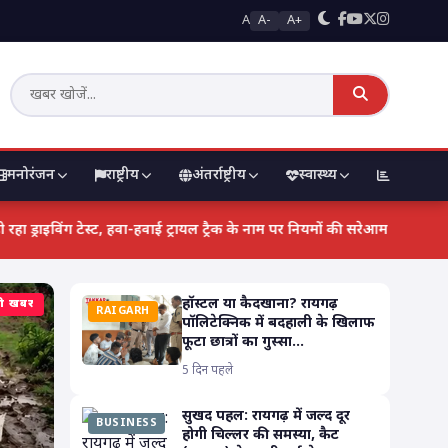
A
A-
A+
मनोरंजन
राष्ट्रीय
अंतर्राष्ट्रीय
स्वास्थ्य
मंडी भाव
 पर संकट!!
RAIGARH RTO का अजब-गजब खेल: कीचड़ और रेत में हो रहा ड्राइविंग टेस
हॉस्टल या कैदखाना? रायगढ़
़ी खबर
RAIGARH
पॉलिटेक्निक में बदहाली के खिलाफ
फूटा छात्रों का गुस्सा...
5 दिन पहले
सुखद पहल: रायगढ़ में जल्द दूर
BUSINESS
होगी चिल्लर की समस्या, कैट