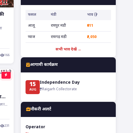
की
फसल
मंडी
भाव (₹)
आलू
रायपुर मंडी
₹611
ुआ
प्याज
रायगढ़ मंडी
₹2,050
सभी भाव देखें →
166
आगामी कार्यक्रम
Independence Day
15
Raigarh Collectorate
AUG
ा
ल!!...
नौकरी अलर्ट
231
Operator