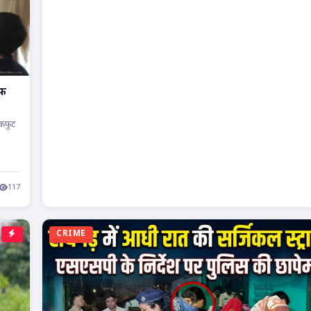
ाफ
ैकफुट
117
CRIME