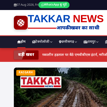
WhatsApp ग्रुप जुड़ें
07 Aug 2026, Fri
TAKKAR
NEWS
आपकी खबर का साथी
होम
टेक्नोलॉजी
छत्तीसगढ़
रायपुर
बड़ी खबर
छत्तीसगढ़ में स्वास्थ्य व्यवस्था रामभरोसे: स्टाइपेंड बढ़ाने
RAIGARH