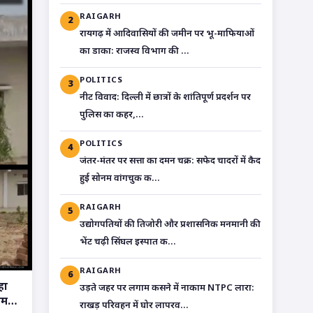
RAIGARH
2
रायगढ़ में आदिवासियों की जमीन पर भू-माफियाओं
का डाका: राजस्व विभाग की ...
POLITICS
3
​नीट विवाद: दिल्ली में छात्रों के शांतिपूर्ण प्रदर्शन पर
पुलिस का कहर,...
POLITICS
4
जंतर-मंतर पर सत्ता का दमन चक्र: सफेद चादरों में कैद
हुई सोनम वांगचुक क...
RAIGARH
5
उद्योगपतियों की तिजोरी और प्रशासनिक मनमानी की
भेंट चढ़ी सिंघल इस्पात क...
RAIGARH
6
हा
उड़ते जहर पर लगाम कसने में नाकाम NTPC लारा:
आम
राखड़ परिवहन में घोर लापरव...