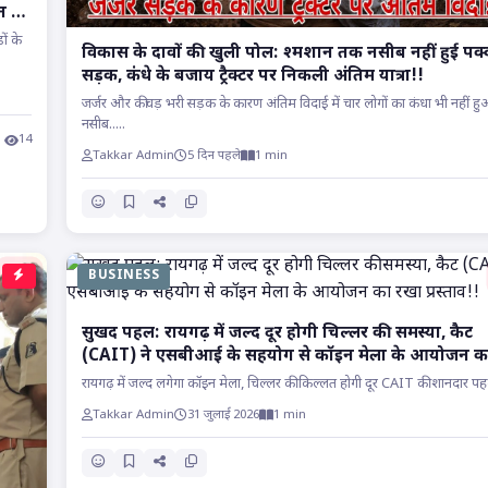
 है
ों के
विकास के दावों की खुली पोल: श्मशान तक नसीब नहीं हुई पक्
सड़क, कंधे के बजाय ट्रैक्टर पर निकली अंतिम यात्रा!!
जर्जर और कीचड़ भरी सड़क के कारण अंतिम विदाई में चार लोगों का कंधा भी नहीं ह
नसीब.....
14
Takkar Admin
5 दिन पहले
1 min
BUSINESS
सुखद पहल: रायगढ़ में जल्द दूर होगी चिल्लर की समस्या, कैट
(CAIT) ने एसबीआई के सहयोग से कॉइन मेला के आयोजन क
रखा प्रस्ताव!!
रायगढ़ में जल्द लगेगा कॉइन मेला, चिल्लर की किल्लत होगी दूर CAIT की शानदार पह
Takkar Admin
31 जुलाई 2026
1 min