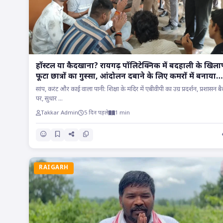
हॉस्टल या कैदखाना? रायगढ़ पॉलिटेक्निक में बदहाली के खिल
फूटा छात्रों का गुस्सा, आंदोलन दबाने के लिए कमरों में बनाया
बंधक..
सांप, करंट और काई वाला पानी: शिक्षा के मंदिर में एबीवीपी का उग्र प्रदर्शन, प्रशासन ब
पर, सुधार ...
Takkar Admin
5 दिन पहले
1 min
RAIGARH