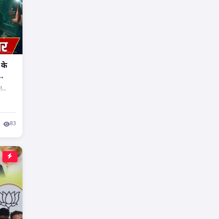
 के
...
83