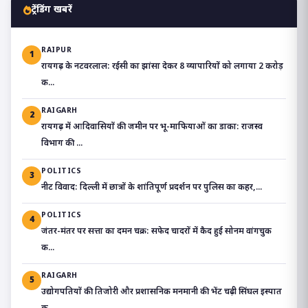
ट्रेंडिंग खबरें
RAIPUR
1
रायगढ़ के नटवरलाल: रईसी का झांसा देकर 8 व्यापारियों को लगाया 2 करोड़
क...
RAIGARH
2
रायगढ़ में आदिवासियों की जमीन पर भू-माफियाओं का डाका: राजस्व
विभाग की ...
POLITICS
3
​नीट विवाद: दिल्ली में छात्रों के शांतिपूर्ण प्रदर्शन पर पुलिस का कहर,...
POLITICS
4
जंतर-मंतर पर सत्ता का दमन चक्र: सफेद चादरों में कैद हुई सोनम वांगचुक
क...
RAIGARH
5
उद्योगपतियों की तिजोरी और प्रशासनिक मनमानी की भेंट चढ़ी सिंघल इस्पात