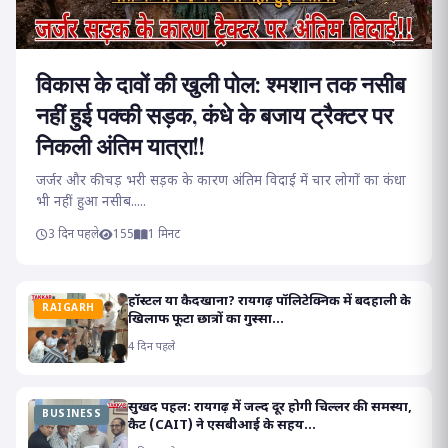
विकास के दावों की खुली पोल: श्मशान तक नसीब
नहीं हुई पक्की सड़क, कंधे के बजाय ट्रैक्टर पर
निकली अंतिम यात्रा!!
जर्जर और कीचड़ भरी सड़क के कारण अंतिम विदाई में चार लोगों का कंधा
भी नहीं हुआ नसीब.....
3 दिन पहले
155
1 मिनट
हॉस्टल या कैदखाना? रायगढ़ पॉलिटेक्निक में बदहाली के
RAIGARH
खिलाफ फूटा छात्रों का गुस्सा...
4 दिन पहले
सुखद पहल: रायगढ़ में जल्द दूर होगी चिल्लर की समस्या,
BUSINESS
कैट (CAIT) ने एसबीआई के सहय...