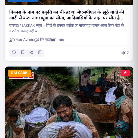
विकास के नाम पर प्रकृति का चीरहरण: जेएसपीएल के झूठे वादों की
आरी से कटा नागरामुड़ा का सीना, आदिवासियों के रुदन पर मौन है
सत्ता!
रायगढ़@TAKKAR न्यूज :- जिले के तमनार ब्लॉक का नागरामुड़ा जंगल आज सिर्फ पेड़ों के
कटने का गवाह नहीं ब...
Takkar Admin
2 दिन पहले
1 min
10
RAIGARH