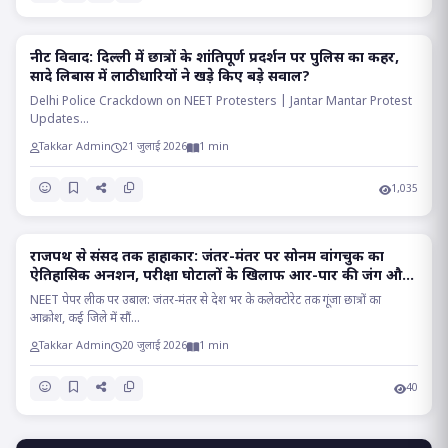
​नीट विवाद: दिल्ली में छात्रों के शांतिपूर्ण प्रदर्शन पर पुलिस का कहर,
POLITICS
सादे लिबास में लाठीधारियों ने खड़े किए बड़े सवाल?
Delhi Police Crackdown on NEET Protesters | Jantar Mantar Protest
Updates...
Takkar Admin
21 जुलाई 2026
1 min
1,035
राजपथ से संसद तक हाहाकार: जंतर-मंतर पर सोनम वांगचुक का
NATIONAL
ऐतिहासिक अनशन, परीक्षा घोटालों के खिलाफ आर-पार की जंग और
संसद मार्च का प्रचंड शंखनाद..
NEET पेपर लीक पर उबाल: जंतर-मंतर से देश भर के कलेक्टोरेट तक गूंजा छात्रों का
आक्रोश, कई जिले में सौं...
Takkar Admin
20 जुलाई 2026
1 min
40