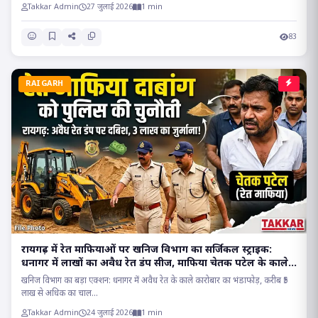
Takkar Admin
27 जुलाई 2026
1 min
83
RAIGARH
रायगढ़ में रेत माफियाओं पर खनिज विभाग का सर्जिकल स्ट्राइक:
धनागर में लाखों का अवैध रेत डंप सीज, माफिया चेतक पटेल के काले
साम्राज्य पर प्रहार..
खनिज विभाग का बड़ा एक्शन: धनागर में अवैध रेत के काले कारोबार का भंडाफोड़, करीब ₹5
लाख से अधिक का चाल...
Takkar Admin
24 जुलाई 2026
1 min