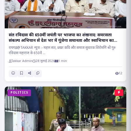
संत रविदास की 650वीं जयंती पर भाजपा का शंखनाद: समरसता
संकल्प अभियान से देश भर में गूंजेगा समानता और स्वाभिमान का
संदेश!!
रायगढ़@TAKKAR न्यूज :- महान संत, प्रखर कवि और समाज सुधारक शिरोमणि श्री गुरु
रविदास महाराज के 650वें ...
Takkar Admin
28 जुलाई 2026
1 min
12
POLITICS