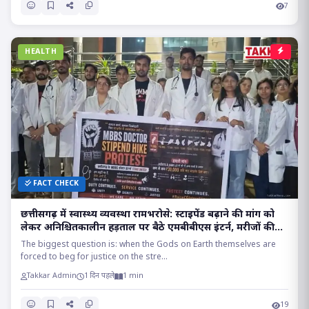
7
HEALTH
FACT CHECK
छत्तीसगढ़ में स्वास्थ्य व्यवस्था रामभरोसे: स्टाइपेंड बढ़ाने की मांग को
लेकर अनिश्चितकालीन हड़ताल पर बैठे एमबीबीएस इंटर्न, मरीजों की
सांसों पर संकट!!
The biggest question is: when the Gods on Earth themselves are
forced to beg for justice on the stre...
Takkar Admin
1 दिन पहले
1 min
19