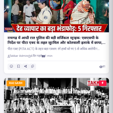
रायगढ़ में आधी रात पुलिस की बड़ी सर्जिकल स्ट्राइक: एसएसपी के
निर्देश पर पीटा एक्ट के तहत जूटमिल और कोतवाली इलाके में छापा,
देह व्यापार रैकेट का भंडाफोड़!!
पीटा एक्ट (PITA ACT) के तहत बड़ा एक्शन: रंगे हाथों धरे गए 5 से अधिक आरोपी!!...
Takkar Admin
6 दिन पहले
1 min
81
RAIGARH