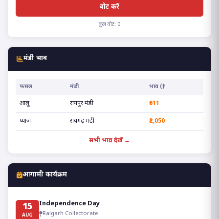
वोट करें
कुल वोट: 0
मंडी भाव
फसल
मंडी
भाव (₹)
आलू
रायपुर मंडी
₹611
प्याज
रायगढ़ मंडी
₹2,050
सभी भाव देखें →
आगामी कार्यक्रम
Independence Day
15
Raigarh Collectorate
AUG