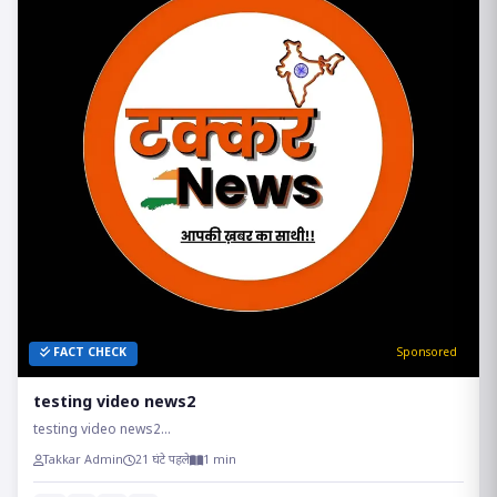
FACT CHECK
Sponsored
testing video news2
testing video news2...
Takkar Admin
21 घंटे पहले
1 min