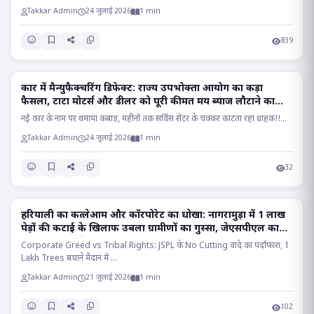
Takkar Admin
24 जुलाई 2026
1 min
839
कार में मैन्युफैक्चरिंग डिफेक्ट: राज्य उपभोक्ता आयोग का कड़ा
RAIPUR
फैसला, टाटा मोटर्स और डीलर को पूरी कीमत मय ब्याज लौटाने का
आदेश..
नई कार के नाम पर थमाया कबाड़, महीनों तक सर्विस सेंटर के चक्कर काटता रहा ग्राहक!!...
Takkar Admin
24 जुलाई 2026
1 min
32
हरियाली का कत्लेआम और कॉरपोरेट का धोखा: नागरामुड़ा में 1 लाख
RAIGARH
पेड़ों की कटाई के खिलाफ उबला ग्रामीणों का गुस्सा, जेएसपीएल का
वादा निकला सफेद झूठ!!
Corporate Greed vs Tribal Rights: JSPL के No Cutting वादे का पर्दाफाश, 1
Lakh Trees बचाने मैदान में ...
Takkar Admin
21 जुलाई 2026
1 min
102