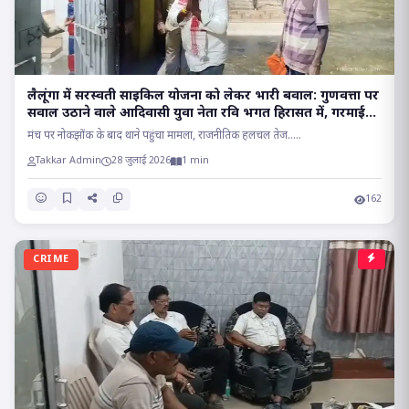
लैलूंगा में सरस्वती साइकिल योजना को लेकर भारी बवाल: गुणवत्ता पर
सवाल उठाने वाले आदिवासी युवा नेता रवि भगत हिरासत में, गरमाई
सियासत..
मंच पर नोकझोंक के बाद थाने पहुंचा मामला, राजनीतिक हलचल तेज.....
Takkar Admin
28 जुलाई 2026
1 min
162
CRIME