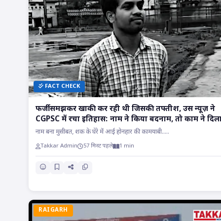
FACT CHECK
फर्जी समझकर खाकी कर रही थी जिसकी तफ्तीश, उस न्यूज़ ने
CGPSC में रचा इतिहास: नाम ने किया बदनाम, तो काम ने दिल
मुकाम!!
नाम बना मुसीबत, शक के घेरे में आई होनहार की कामयाबी.....
Takkar Admin
57 मिनट पहले
1 min
RAIGARH