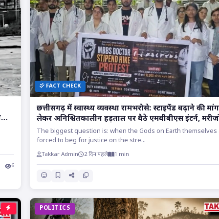
FACT CHECK
छत्तीसगढ़ में स्वास्थ्य व्यवस्था रामभरोसे: स्टाइपेंड बढ़ाने की मां
ाया
लेकर अनिश्चितकालीन हड़ताल पर बैठे एमबीबीएस इंटर्न, मरीजो
सांसों पर संकट!!
The biggest question is: when the Gods on Earth themselves
forced to beg for justice on the stre...
Takkar Admin
2 दिन पहले
1 min
6
POLITICS