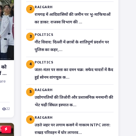
RAIGARH
2
रायगढ़ में आदिवासियों की जमीन पर भू-माफियाओं
का डाका: राजस्व विभाग की ...
POLITICS
3
​नीट विवाद: दिल्ली में छात्रों के शांतिपूर्ण प्रदर्शन पर
पुलिस का कहर,...
POLITICS
4
ग को
जंतर-मंतर पर सत्ता का दमन चक्र: सफेद चादरों में कैद
ं की
हुई सोनम वांगचुक क...
 are
RAIGARH
5
उद्योगपतियों की तिजोरी और प्रशासनिक मनमानी की
भेंट चढ़ी सिंघल इस्पात क...
22
RAIGARH
6
उड़ते जहर पर लगाम कसने में नाकाम NTPC लारा:
राखड़ परिवहन में घोर लापरव...