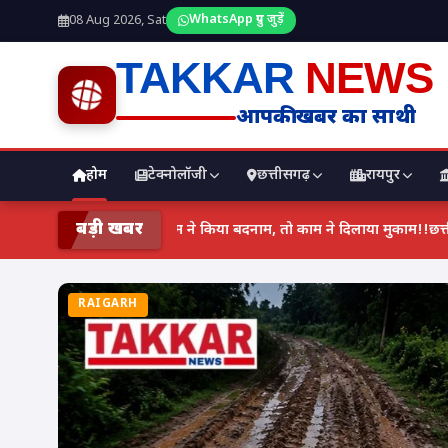
WhatsApp ग्रुप जुड़ें
08 Aug 2026, Sat
TAKKAR
NEWS
आपकी खबर का साथी
होम
टेक्नोलॉजी
छत्तीसगढ़
रायपुर
बड़ी खबर
फर्जी समझकर खाकी कर रही थी जिसकी तफ्तीश, उस न्यूज़ ने CGPSC में रच
RAIGARH