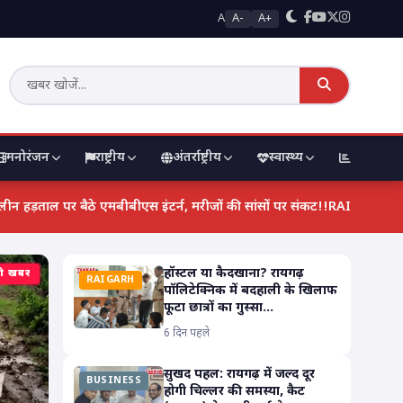
A
A-
A+
मनोरंजन
राष्ट्रीय
अंतर्राष्ट्रीय
स्वास्थ्य
मंडी भाव
थ्य व्यवस्था रामभरोसे: स्टाइपेंड बढ़ाने की मांग को लेकर अनिश्चितकालीन हड़ताल पर 
हॉस्टल या कैदखाना? रायगढ़
़ी खबर
RAIGARH
पॉलिटेक्निक में बदहाली के खिलाफ
फूटा छात्रों का गुस्सा...
6 दिन पहले
सुखद पहल: रायगढ़ में जल्द दूर
BUSINESS
होगी चिल्लर की समस्या, कैट