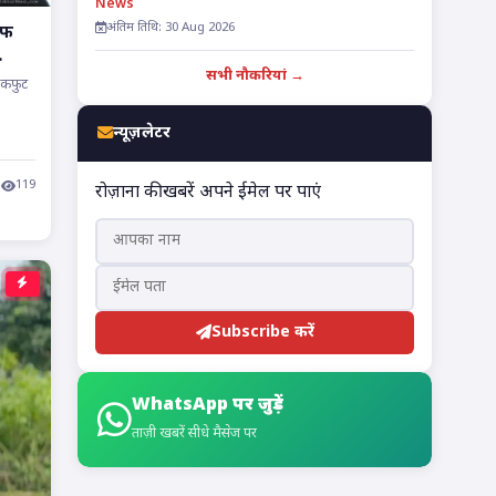
News
अंतिम तिथि: 30 Aug 2026
ाफ
सभी नौकरियां →
बैकफुट
न्यूज़लेटर
119
रोज़ाना की खबरें अपने ईमेल पर पाएं
Subscribe करें
WhatsApp पर जुड़ें
ताज़ी खबरें सीधे मैसेज पर