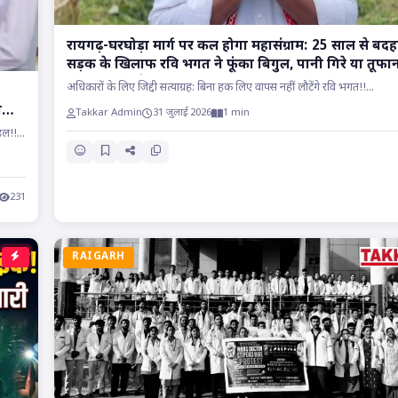
रायगढ़-घरघोड़ा मार्ग पर कल होगा महासंग्राम: 25 साल से बद
सड़क के खिलाफ रवि भगत ने फूंका बिगुल, पानी गिरे या तूफा
आए, होकर रहेगा चक्काजाम..
अधिकारों के लिए जिद्दी सत्याग्रह: बिना हक लिए वापस नहीं लौटेंगे रवि भगत!!...
ा
Takkar Admin
31 जुलाई 2026
1 min
ल!!...
231
RAIGARH