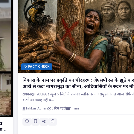
FACT CHECK
विकास के नाम पर प्रकृति का चीरहरण: जेएसपीएल के झूठे वाद
आरी से कटा नागरामुड़ा का सीना, आदिवासियों के रुदन पर मौ
सत्ता!
रायगढ़@TAKKAR न्यूज :- जिले के तमनार ब्लॉक का नागरामुड़ा जंगल आज सिर्फ पेड़
कटने का गवाह नहीं ब...
Takkar Admin
3 दिन पहले
1 min
हा
आम