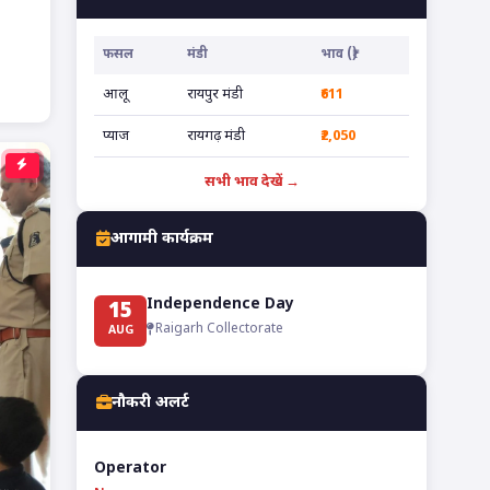
फसल
मंडी
भाव (₹)
आलू
रायपुर मंडी
₹611
प्याज
रायगढ़ मंडी
₹2,050
सभी भाव देखें →
आगामी कार्यक्रम
Independence Day
15
Raigarh Collectorate
AUG
नौकरी अलर्ट
Operator