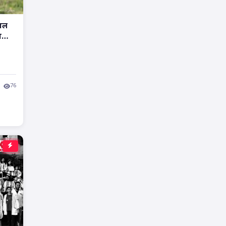
हाल
न
76