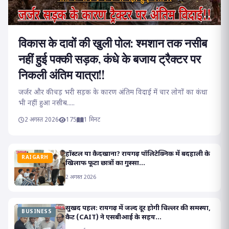
विकास के दावों की खुली पोल: श्मशान तक नसीब
नहीं हुई पक्की सड़क, कंधे के बजाय ट्रैक्टर पर
निकली अंतिम यात्रा!!
जर्जर और कीचड़ भरी सड़क के कारण अंतिम विदाई में चार लोगों का कंधा
भी नहीं हुआ नसीब.....
2 अगस्त 2026
175
1 मिनट
हॉस्टल या कैदखाना? रायगढ़ पॉलिटेक्निक में बदहाली के
RAIGARH
खिलाफ फूटा छात्रों का गुस्सा...
2 अगस्त 2026
सुखद पहल: रायगढ़ में जल्द दूर होगी चिल्लर की समस्या,
BUSINESS
कैट (CAIT) ने एसबीआई के सहय...