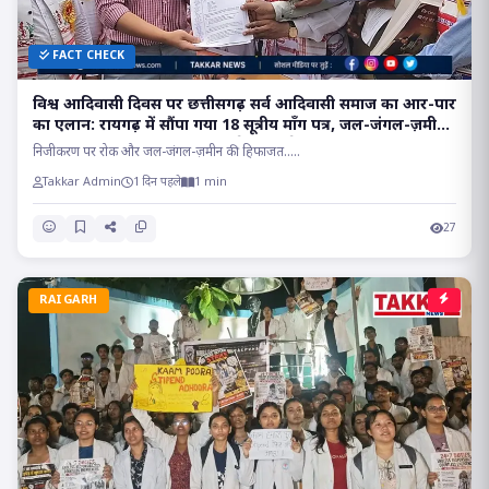
FACT CHECK
विश्व आदिवासी दिवस पर छत्तीसगढ़ सर्व आदिवासी समाज का आर-पार
का एलान: रायगढ़ में सौंपा गया 18 सूत्रीय माँग पत्र, जल-जंगल-ज़मीन
और रूढ़िवादी परंपराओं पर मंडराते खतरों के खिलाफ फूटा आक्रोश..
निजीकरण पर रोक और जल-जंगल-ज़मीन की हिफाजत.....
Takkar Admin
1 दिन पहले
1 min
27
RAIGARH