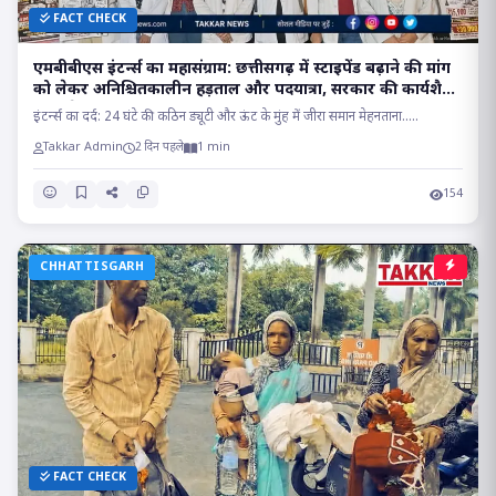
FACT CHECK
एमबीबीएस इंटर्न्स का महासंग्राम: छत्तीसगढ़ में स्टाइपेंड बढ़ाने की मांग
को लेकर अनिश्चितकालीन हड़ताल और पदयात्रा, सरकार की कार्यशैली
पर खड़े किए गंभीर सवाल?
इंटर्न्स का दर्द: 24 घंटे की कठिन ड्यूटी और ऊंट के मुंह में जीरा समान मेहनताना.....
Takkar Admin
2 दिन पहले
1 min
154
CHHATTISGARH
FACT CHECK