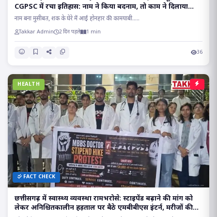
CGPSC में रचा इतिहास: नाम ने किया बदनाम, तो काम ने दिलाया
मुकाम!!
नाम बना मुसीबत, शक के घेरे में आई होनहार की कामयाबी.....
Takkar Admin
2 दिन पहले
1 min
36
HEALTH
FACT CHECK
छत्तीसगढ़ में स्वास्थ्य व्यवस्था रामभरोसे: स्टाइपेंड बढ़ाने की मांग को
लेकर अनिश्चितकालीन हड़ताल पर बैठे एमबीबीएस इंटर्न, मरीजों की