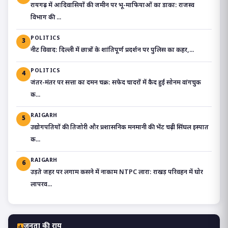
रायगढ़ में आदिवासियों की जमीन पर भू-माफियाओं का डाका: राजस्व
विभाग की ...
POLITICS
3
​नीट विवाद: दिल्ली में छात्रों के शांतिपूर्ण प्रदर्शन पर पुलिस का कहर,...
POLITICS
4
जंतर-मंतर पर सत्ता का दमन चक्र: सफेद चादरों में कैद हुई सोनम वांगचुक
क...
RAIGARH
5
उद्योगपतियों की तिजोरी और प्रशासनिक मनमानी की भेंट चढ़ी सिंघल इस्पात
क...
RAIGARH
6
उड़ते जहर पर लगाम कसने में नाकाम NTPC लारा: राखड़ परिवहन में घोर
लापरव...
जनता की राय