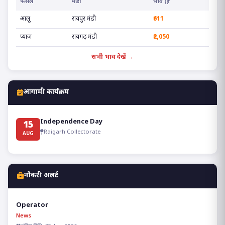
फसल
मंडी
भाव (₹)
आलू
रायपुर मंडी
₹611
प्याज
रायगढ़ मंडी
₹2,050
सभी भाव देखें →
आगामी कार्यक्रम
Independence Day
15
Raigarh Collectorate
AUG
नौकरी अलर्ट
Operator
News