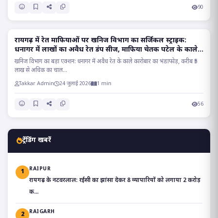
90
रायगढ़ में रेत माफियाओं पर खनिज विभाग का सर्जिकल स्ट्राइक:
RAIGARH
धनागर में लाखों का अवैध रेत डंप सीज, माफिया चेतक पटेल के काले
साम्राज्य पर प्रहार..
खनिज विभाग का बड़ा एक्शन: धनागर में अवैध रेत के काले कारोबार का भंडाफोड़, करीब ₹5
लाख से अधिक का चाल...
Takkar Admin
24 जुलाई 2026
1 min
56
ट्रेंडिंग खबरें
RAIPUR
1
रायगढ़ के नटवरलाल: रईसी का झांसा देकर 8 व्यापारियों को लगाया 2 करोड़
क...
RAIGARH
2