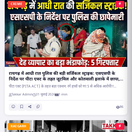
CRIME
रायगढ़ में आधी रात पुलिस की बड़ी सर्जिकल स्ट्राइक: एसएसपी के
निर्देश पर पीटा एक्ट के तहत जूटमिल और कोतवाली इलाके में छापा,
देह व्यापार रैकेट का भंडाफोड़!!
पीटा एक्ट (PITA ACT) के तहत बड़ा एक्शन: रंगे हाथों धरे गए 5 से अधिक आरोपी!!...
Takkar Admin
31 जुलाई 2026
1 min
86
RAIGARH