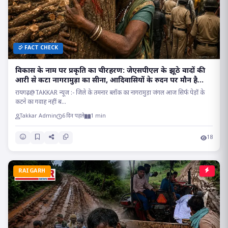
FACT CHECK
विकास के नाम पर प्रकृति का चीरहरण: जेएसपीएल के झूठे वादों की
आरी से कटा नागरामुड़ा का सीना, आदिवासियों के रुदन पर मौन है
सत्ता!
रायगढ़@TAKKAR न्यूज :- जिले के तमनार ब्लॉक का नागरामुड़ा जंगल आज सिर्फ पेड़ों के
कटने का गवाह नहीं ब...
Takkar Admin
6 दिन पहले
1 min
18
RAIGARH