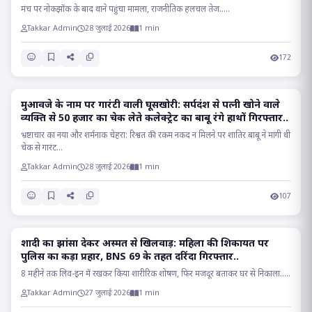
सियासत..
मंच पर नोकझोंक के बाद थाने पहुंचा मामला, राजनीतिक हलचल तेज.....
Takkar Admin
28 जुलाई 2026
1 min
172
मुआवजे के नाम पर गारंटी वाली घूसखोरी: सर्पदंश से पत्नी खोने वाले
CRIME
व्यक्ति से 50 हजार का चेक लेते कलेक्ट्रेट का बाबू रंगे हाथों गिरफ्तार..
भ्रष्टाचार का नया और शर्मनाक चेहरा: रिश्वत की रकम नकद न मिलने पर शातिर बाबू ने मांगी थी
चेक से गारंट...
Takkar Admin
28 जुलाई 2026
1 min
107
शादी का झांसा देकर अस्मत से खिलवाड़: महिला की शिकायत पर
CRIME
पुलिस का कड़ा प्रहार, BNS 69 के तहत दरिंदा गिरफ्तार..
8 महीने तक लिव-इन में रखकर किया शारीरिक शोषण, फिर मजदूर बताकर घर से निकाला.....
Takkar Admin
27 जुलाई 2026
1 min