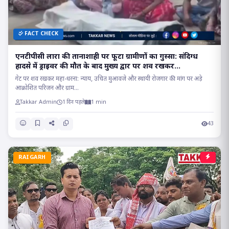
FACT CHECK
एनटीपीसी लारा की तानाशाही पर फूटा ग्रामीणों का गुस्सा: संदिग्ध
हादसे में ड्राइवर की मौत के बाद मुख्य द्वार पर शव रखकर
अनिश्चितकालीन महा-धरना, प्रबंधन और फरार अधिकारियों पर हत्या
गेट पर शव रखकर महा-धरना: न्याय, उचित मुआवजे और स्थायी रोजगार की मांग पर अड़े
जैसी धाराओं के तहत कार्रवाई की मांग..
आक्रोशित परिजन और ग्राम...
Takkar Admin
1 दिन पहले
1 min
43
RAIGARH