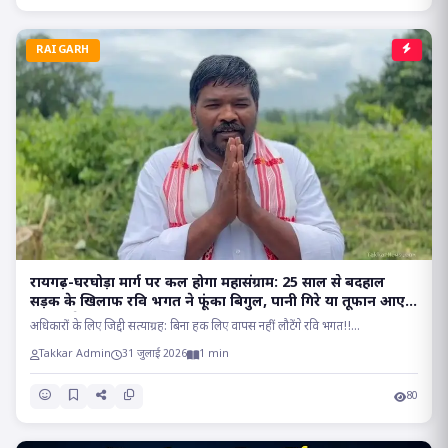
RAIGARH
रायगढ़-घरघोड़ा मार्ग पर कल होगा महासंग्राम: 25 साल से बदहाल
सड़क के खिलाफ रवि भगत ने फूंका बिगुल, पानी गिरे या तूफान आए,
होकर रहेगा चक्काजाम..
अधिकारों के लिए जिद्दी सत्याग्रह: बिना हक लिए वापस नहीं लौटेंगे रवि भगत!!...
Takkar Admin
31 जुलाई 2026
1 min
80