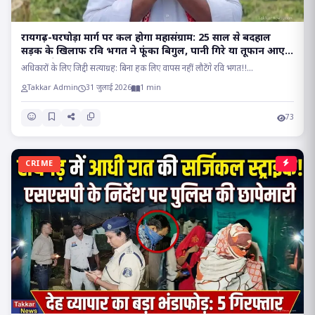
रायगढ़-घरघोड़ा मार्ग पर कल होगा महासंग्राम: 25 साल से बदहाल
सड़क के खिलाफ रवि भगत ने फूंका बिगुल, पानी गिरे या तूफान आए,
होकर रहेगा चक्काजाम..
अधिकारों के लिए जिद्दी सत्याग्रह: बिना हक लिए वापस नहीं लौटेंगे रवि भगत!!...
Takkar Admin
31 जुलाई 2026
1 min
73
CRIME