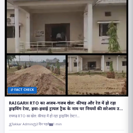
FACT CHECK
RAIGARH RTO का अजब-गजब खेल: कीचड़ और रेत में हो रहा
ड्राइविंग टेस्ट, हवा-हवाई ट्रायल ट्रैक के नाम पर नियमों की सरेआम उड़
रही धज्जियां
रायगढ़ RTO का खेल: कीचड़ में हो रहा ड्राइविंग टेस्ट!!...
Takkar Admin
3 दिन पहले
1 min