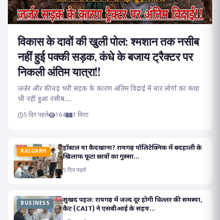
विकास के दावों की खुली पोल: श्मशान तक नसीब
नहीं हुई पक्की सड़क, कंधे के बजाय ट्रैक्टर पर
निकली अंतिम यात्रा!!
जर्जर और कीचड़ भरी सड़क के कारण अंतिम विदाई में चार लोगों का कंधा
भी नहीं हुआ नसीब.....
5 दिन पहले
164
1 मिनट
हॉस्टल या कैदखाना? रायगढ़ पॉलिटेक्निक में बदहाली के
RAIGARH
खिलाफ फूटा छात्रों का गुस्सा...
5 दिन पहले
सुखद पहल: रायगढ़ में जल्द दूर होगी चिल्लर की समस्या,
BUSINESS
कैट (CAIT) ने एसबीआई के सहय...