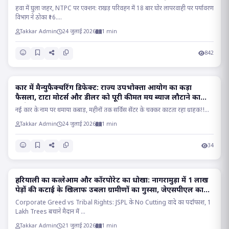
हवा में घुला जहर, NTPC पर एक्शन: राखड़ परिवहन में 18 बार घोर लापरवाही पर पर्यावरण
विभाग ने ठोका ₹16....
Takkar Admin
24 जुलाई 2026
1 min
842
कार में मैन्युफैक्चरिंग डिफेक्ट: राज्य उपभोक्ता आयोग का कड़ा
RAIPUR
फैसला, टाटा मोटर्स और डीलर को पूरी कीमत मय ब्याज लौटाने का
आदेश..
नई कार के नाम पर थमाया कबाड़, महीनों तक सर्विस सेंटर के चक्कर काटता रहा ग्राहक!!...
Takkar Admin
24 जुलाई 2026
1 min
34
हरियाली का कत्लेआम और कॉरपोरेट का धोखा: नागरामुड़ा में 1 लाख
RAIGARH
पेड़ों की कटाई के खिलाफ उबला ग्रामीणों का गुस्सा, जेएसपीएल का
वादा निकला सफेद झूठ!!
Corporate Greed vs Tribal Rights: JSPL के No Cutting वादे का पर्दाफाश, 1
Lakh Trees बचाने मैदान में ...
Takkar Admin
21 जुलाई 2026
1 min