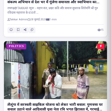
संकल्प अभियान से देश भर में गूंजेगा समानता और स्वाभिमान का
संदेश!!
रायगढ़@TAKKAR न्यूज :- महान संत, प्रखर कवि और समाज सुधारक शिरोमणि श्री गुरु
रविदास महाराज के 650वें ...
Takkar Admin
28 जुलाई 2026
1 min
15
POLITICS
लैलूंगा में सरस्वती साइकिल योजना को लेकर भारी बवाल: गुणवत्ता पर
सवाल उठाने वाले आदिवासी युवा नेता रवि भगत हिरासत में, गरमाई