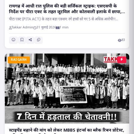
रायगढ़ में आधी रात पुलिस की बड़ी सर्जिकल स्ट्राइक: एसएसपी के
निर्देश पर पीटा एक्ट के तहत जूटमिल और कोतवाली इलाके में छापा,
देह व्यापार रैकेट का भंडाफोड़!!
पीटा एक्ट (PITA ACT) के तहत बड़ा एक्शन: रंगे हाथों धरे गए 5 से अधिक आरोपी!!...
Takkar Admin
31 जुलाई 2026
1 min
83
RAIGARH
स्टाइपेंड बढ़ाने की मांग को लेकर MBBS इंटर्न्स का ब्लैक रिबन प्रोटेस्ट,