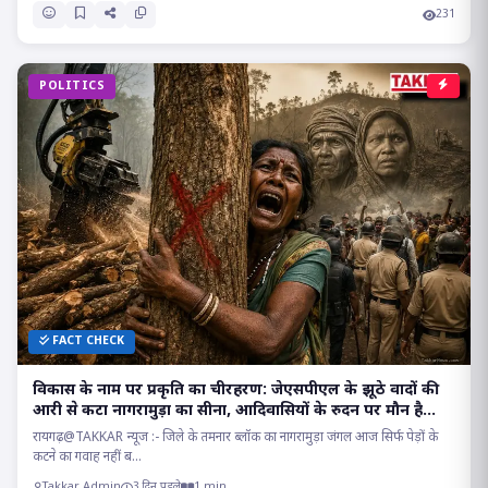
231
POLITICS
FACT CHECK
विकास के नाम पर प्रकृति का चीरहरण: जेएसपीएल के झूठे वादों की
आरी से कटा नागरामुड़ा का सीना, आदिवासियों के रुदन पर मौन है
सत्ता!
रायगढ़@TAKKAR न्यूज :- जिले के तमनार ब्लॉक का नागरामुड़ा जंगल आज सिर्फ पेड़ों के
कटने का गवाह नहीं ब...
Takkar Admin
3 दिन पहले
1 min