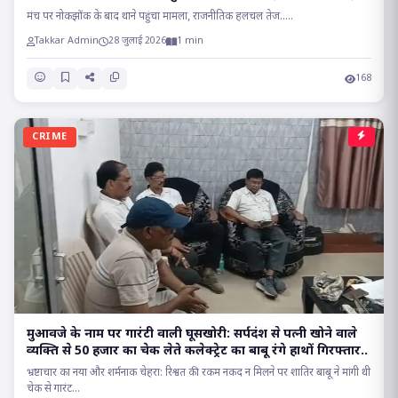
सियासत..
मंच पर नोकझोंक के बाद थाने पहुंचा मामला, राजनीतिक हलचल तेज.....
Takkar Admin
28 जुलाई 2026
1 min
168
CRIME
मुआवजे के नाम पर गारंटी वाली घूसखोरी: सर्पदंश से पत्नी खोने वाले
व्यक्ति से 50 हजार का चेक लेते कलेक्ट्रेट का बाबू रंगे हाथों गिरफ्तार..
भ्रष्टाचार का नया और शर्मनाक चेहरा: रिश्वत की रकम नकद न मिलने पर शातिर बाबू ने मांगी थी
चेक से गारंट...