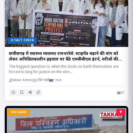
FACT CHECK
छत्तीसगढ़ में स्वास्थ्य व्यवस्था रामभरोसे: स्टाइपेंड बढ़ाने की मांग को
लेकर अनिश्चितकालीन हड़ताल पर बैठे एमबीबीएस इंटर्न, मरीजों की
सांसों पर संकट!!
The biggest question is: when the Gods on Earth themselves are
forced to beg for justice on the stre...
Takkar Admin
2 दिन पहले
1 min
22
RAIGARH