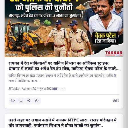
रायगढ़ में रेत माफियाओं पर खनिज विभाग का सर्जिकल स्ट्राइक:
धनागर में लाखों का अवैध रेत डंप सीज, माफिया चेतक पटेल के काले
साम्राज्य पर प्रहार..
खनिज विभाग का बड़ा एक्शन: धनागर में अवैध रेत के काले कारोबार का भंडाफोड़, करीब ₹5
लाख से अधिक का चाल...
Takkar Admin
24 जुलाई 2026
1 min
51
उड़ते जहर पर लगाम कसने में नाकाम NTPC लारा: राखड़ परिवहन में
RAIGARH
घोर लापरवाही, पर्यावरण विभाग ने ठोका लाखों का जुर्माना..