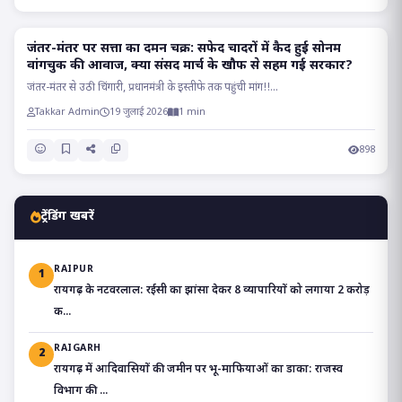
जंतर-मंतर पर सत्ता का दमन चक्र: सफेद चादरों में कैद हुई सोनम
POLITICS
वांगचुक की आवाज, क्या संसद मार्च के खौफ से सहम गई सरकार?
जंतर-मंतर से उठी चिंगारी, प्रधानमंत्री के इस्तीफे तक पहुंची मांग!!...
Takkar Admin
19 जुलाई 2026
1 min
898
ट्रेंडिंग खबरें
RAIPUR
1
रायगढ़ के नटवरलाल: रईसी का झांसा देकर 8 व्यापारियों को लगाया 2 करोड़
क...
RAIGARH
2
रायगढ़ में आदिवासियों की जमीन पर भू-माफियाओं का डाका: राजस्व
विभाग की ...