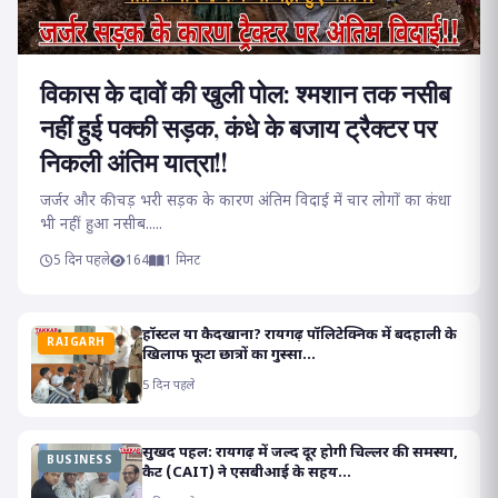
विकास के दावों की खुली पोल: श्मशान तक नसीब
नहीं हुई पक्की सड़क, कंधे के बजाय ट्रैक्टर पर
निकली अंतिम यात्रा!!
जर्जर और कीचड़ भरी सड़क के कारण अंतिम विदाई में चार लोगों का कंधा
भी नहीं हुआ नसीब.....
5 दिन पहले
164
1 मिनट
हॉस्टल या कैदखाना? रायगढ़ पॉलिटेक्निक में बदहाली के
RAIGARH
खिलाफ फूटा छात्रों का गुस्सा...
5 दिन पहले
सुखद पहल: रायगढ़ में जल्द दूर होगी चिल्लर की समस्या,
BUSINESS
कैट (CAIT) ने एसबीआई के सहय...