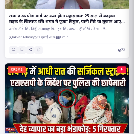
रायगढ़-घरघोड़ा मार्ग पर कल होगा महासंग्राम: 25 साल से बदहाल
सड़क के खिलाफ रवि भगत ने फूंका बिगुल, पानी गिरे या तूफान आए,
होकर रहेगा चक्काजाम..
अधिकारों के लिए जिद्दी सत्याग्रह: बिना हक लिए वापस नहीं लौटेंगे रवि भगत!!...
Takkar Admin
31 जुलाई 2026
1 min
72
CRIME