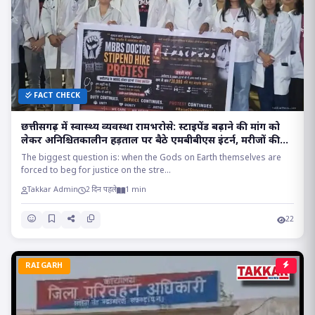
FACT CHECK
छत्तीसगढ़ में स्वास्थ्य व्यवस्था रामभरोसे: स्टाइपेंड बढ़ाने की मांग को
लेकर अनिश्चितकालीन हड़ताल पर बैठे एमबीबीएस इंटर्न, मरीजों की
सांसों पर संकट!!
The biggest question is: when the Gods on Earth themselves are
forced to beg for justice on the stre...
Takkar Admin
2 दिन पहले
1 min
22
RAIGARH