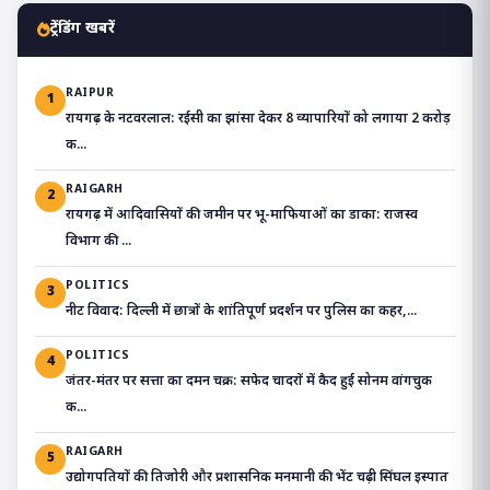
ट्रेंडिंग खबरें
RAIPUR
1
रायगढ़ के नटवरलाल: रईसी का झांसा देकर 8 व्यापारियों को लगाया 2 करोड़
क...
RAIGARH
2
रायगढ़ में आदिवासियों की जमीन पर भू-माफियाओं का डाका: राजस्व
विभाग की ...
POLITICS
3
​नीट विवाद: दिल्ली में छात्रों के शांतिपूर्ण प्रदर्शन पर पुलिस का कहर,...
POLITICS
4
जंतर-मंतर पर सत्ता का दमन चक्र: सफेद चादरों में कैद हुई सोनम वांगचुक
क...
RAIGARH
5
उद्योगपतियों की तिजोरी और प्रशासनिक मनमानी की भेंट चढ़ी सिंघल इस्पात