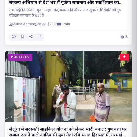
संकल्प अभियान से देश भर में गूंजेगा समानता और स्वाभिमान का
संदेश!!
रायगढ़@TAKKAR न्यूज :- महान संत, प्रखर कवि और समाज सुधारक शिरोमणि श्री गुरु
रविदास महाराज के 650वें ...
Takkar Admin
28 जुलाई 2026
1 min
15
POLITICS
लैलूंगा में सरस्वती साइकिल योजना को लेकर भारी बवाल: गुणवत्ता पर
सवाल उठाने वाले आदिवासी युवा नेता रवि भगत हिरासत में, गरमाई