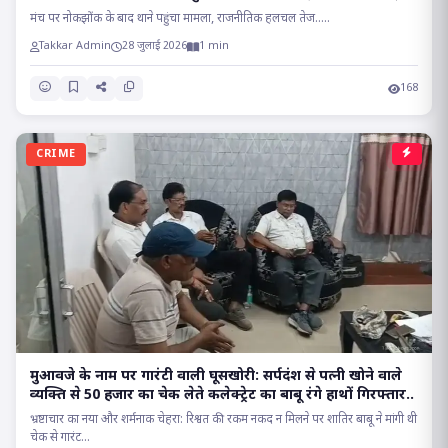
सियासत..
मंच पर नोकझोंक के बाद थाने पहुंचा मामला, राजनीतिक हलचल तेज.....
Takkar Admin
28 जुलाई 2026
1 min
168
CRIME
मुआवजे के नाम पर गारंटी वाली घूसखोरी: सर्पदंश से पत्नी खोने वाले
व्यक्ति से 50 हजार का चेक लेते कलेक्ट्रेट का बाबू रंगे हाथों गिरफ्तार..
भ्रष्टाचार का नया और शर्मनाक चेहरा: रिश्वत की रकम नकद न मिलने पर शातिर बाबू ने मांगी थी
चेक से गारंट...