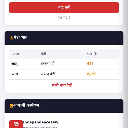
वोट करें
कुल वोट: 0
मंडी भाव
फसल
मंडी
भाव (₹)
आलू
रायपुर मंडी
₹611
प्याज
रायगढ़ मंडी
₹2,050
सभी भाव देखें →
आगामी कार्यक्रम
Independence Day
15