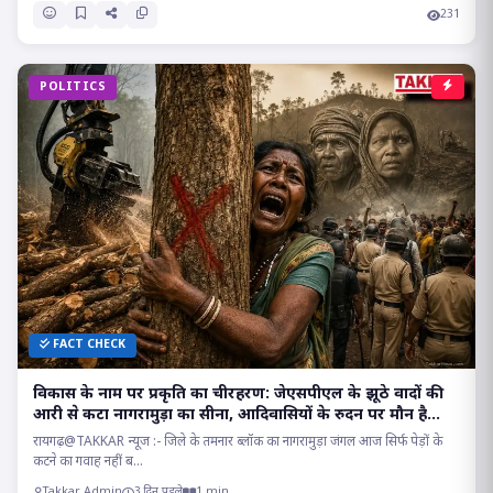
231
POLITICS
FACT CHECK
विकास के नाम पर प्रकृति का चीरहरण: जेएसपीएल के झूठे वादों की
आरी से कटा नागरामुड़ा का सीना, आदिवासियों के रुदन पर मौन है
सत्ता!
रायगढ़@TAKKAR न्यूज :- जिले के तमनार ब्लॉक का नागरामुड़ा जंगल आज सिर्फ पेड़ों के
कटने का गवाह नहीं ब...
Takkar Admin
3 दिन पहले
1 min