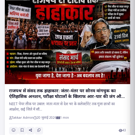
राजपथ से संसद तक हाहाकार: जंतर-मंतर पर सोनम वांगचुक का
ऐतिहासिक अनशन, परीक्षा घोटालों के खिलाफ आर-पार की जंग और
संसद मार्च का प्रचंड शंखनाद..
NEET पेपर लीक पर उबाल: जंतर-मंतर से देश भर के कलेक्टोरेट तक गूंजा छात्रों का
आक्रोश, कई जिले में सौं...
Takkar Admin
20 जुलाई 2026
1 min
43