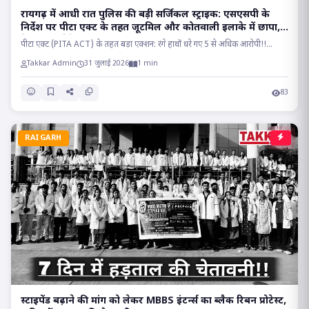
रायगढ़ में आधी रात पुलिस की बड़ी सर्जिकल स्ट्राइक: एसएसपी के
निर्देश पर पीटा एक्ट के तहत जूटमिल और कोतवाली इलाके में छापा,
देह व्यापार रैकेट का भंडाफोड़!!
पीटा एक्ट (PITA ACT) के तहत बड़ा एक्शन: रंगे हाथों धरे गए 5 से अधिक आरोपी!!...
Takkar Admin
31 जुलाई 2026
1 min
83
RAIGARH
स्टाइपेंड बढ़ाने की मांग को लेकर MBBS इंटर्न्स का ब्लैक रिबन प्रोटेस्ट,