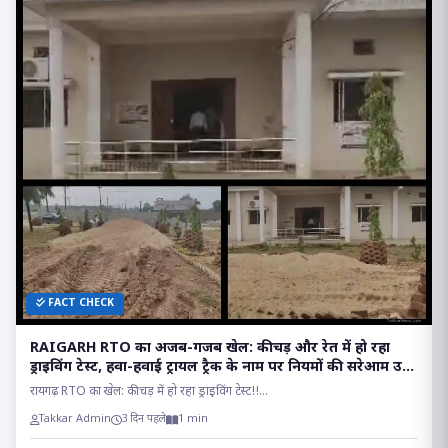
FACT CHECK
RAIGARH RTO का अजब-गजब खेल: कीचड़ और रेत में हो रहा
ड्राइविंग टेस्ट, हवा-हवाई ट्रायल ट्रैक के नाम पर नियमों की सरेआम उड़
रही धज्जियां
रायगढ़ RTO का खेल: कीचड़ में हो रहा ड्राइविंग टेस्ट!!...
Takkar Admin
3 दिन पहले
1 min