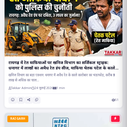
रायगढ़ में रेत माफियाओं पर खनिज विभाग का सर्जिकल स्ट्राइक:
धनागर में लाखों का अवैध रेत डंप सीज, माफिया चेतक पटेल के काले
साम्राज्य पर प्रहार..
खनिज विभाग का बड़ा एक्शन: धनागर में अवैध रेत के काले कारोबार का भंडाफोड़, करीब ₹5
लाख से अधिक का चाल...
Takkar Admin
24 जुलाई 2026
1 min
51
RAIGARH