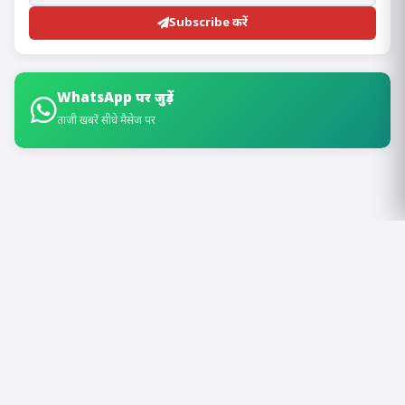
Subscribe करें
WhatsApp पर जुड़ें
ताज़ी खबरें सीधे मैसेज पर
Takkar News
T
आपकी ख़बर का साथी
Takkar News छत्तीसगढ़ का एक विश्वसनीय और तेज़ हिंदी समाचार पोर्टल है। हम रायपुर,
रायगढ़, बिलासपुर सहित पूरे CG की ताज़ा खबरें, राजनीति, खेल, मनोरंजन, व्यापार और स्थानीय
समाचार आप तक सबसे पहले पहुंचाते हैं। हमारा उद्देश्य है — सच्ची, निष्पक्ष और जन-हितकारी
पत्रकारिता के ज़रिए समाज को जागरूक करना।