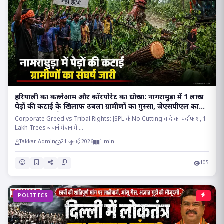
हरियाली का कत्लेआम और कॉरपोरेट का धोखा: नागरामुड़ा में 1 लाख
पेड़ों की कटाई के खिलाफ उबला ग्रामीणों का गुस्सा, जेएसपीएल का
वादा निकला सफेद झूठ!!
Corporate Greed vs Tribal Rights: JSPL के No Cutting वादे का पर्दाफाश, 1
Lakh Trees बचाने मैदान में ...
Takkar Admin
21 जुलाई 2026
1 min
105
POLITICS