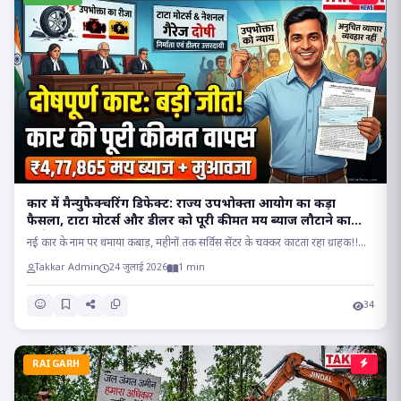
कार में मैन्युफैक्चरिंग डिफेक्ट: राज्य उपभोक्ता आयोग का कड़ा
फैसला, टाटा मोटर्स और डीलर को पूरी कीमत मय ब्याज लौटाने का
आदेश..
नई कार के नाम पर थमाया कबाड़, महीनों तक सर्विस सेंटर के चक्कर काटता रहा ग्राहक!!...
Takkar Admin
24 जुलाई 2026
1 min
34
RAIGARH