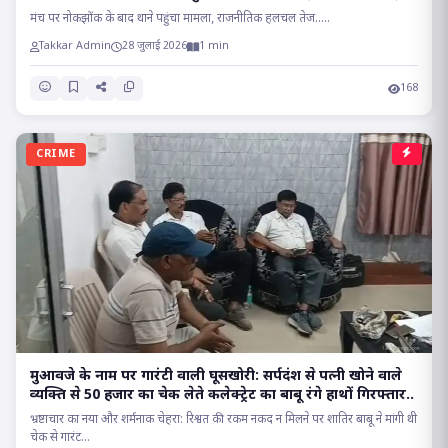
सियासत..
मंच पर नोकझोंक के बाद थाने पहुंचा मामला, राजनीतिक हलचल तेज.....
Takkar Admin
28 जुलाई 2026
1 min
168
CRIME
मुआवजे के नाम पर गारंटी वाली घूसखोरी: सर्पदंश से पत्नी खोने वाले
व्यक्ति से 50 हजार का चेक लेते कलेक्ट्रेट का बाबू रंगे हाथों गिरफ्तार..
भ्रष्टाचार का नया और शर्मनाक चेहरा: रिश्वत की रकम नकद न मिलने पर शातिर बाबू ने मांगी थी
चेक से गारंट...