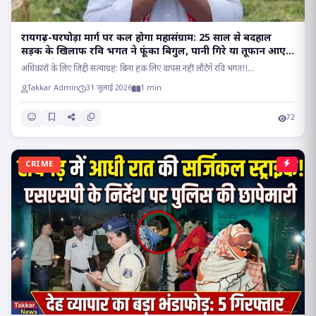
रायगढ़-घरघोड़ा मार्ग पर कल होगा महासंग्राम: 25 साल से बदहाल
सड़क के खिलाफ रवि भगत ने फूंका बिगुल, पानी गिरे या तूफान आए,
होकर रहेगा चक्काजाम..
अधिकारों के लिए जिद्दी सत्याग्रह: बिना हक लिए वापस नहीं लौटेंगे रवि भगत!!...
Takkar Admin
31 जुलाई 2026
1 min
72
CRIME