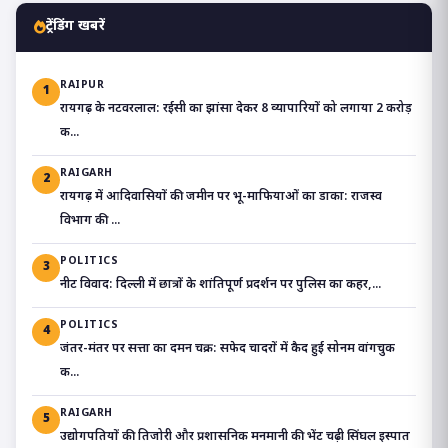
ट्रेंडिंग खबरें
RAIPUR
1
रायगढ़ के नटवरलाल: रईसी का झांसा देकर 8 व्यापारियों को लगाया 2 करोड़
क...
RAIGARH
2
रायगढ़ में आदिवासियों की जमीन पर भू-माफियाओं का डाका: राजस्व
विभाग की ...
POLITICS
3
​नीट विवाद: दिल्ली में छात्रों के शांतिपूर्ण प्रदर्शन पर पुलिस का कहर,...
POLITICS
4
जंतर-मंतर पर सत्ता का दमन चक्र: सफेद चादरों में कैद हुई सोनम वांगचुक
क...
RAIGARH
5
उद्योगपतियों की तिजोरी और प्रशासनिक मनमानी की भेंट चढ़ी सिंघल इस्पात