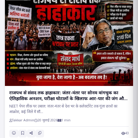
राजपथ से संसद तक हाहाकार: जंतर-मंतर पर सोनम वांगचुक का
ऐतिहासिक अनशन, परीक्षा घोटालों के खिलाफ आर-पार की जंग और
संसद मार्च का प्रचंड शंखनाद..
NEET पेपर लीक पर उबाल: जंतर-मंतर से देश भर के कलेक्टोरेट तक गूंजा छात्रों का
आक्रोश, कई जिले में सौं...
Takkar Admin
20 जुलाई 2026
1 min
43