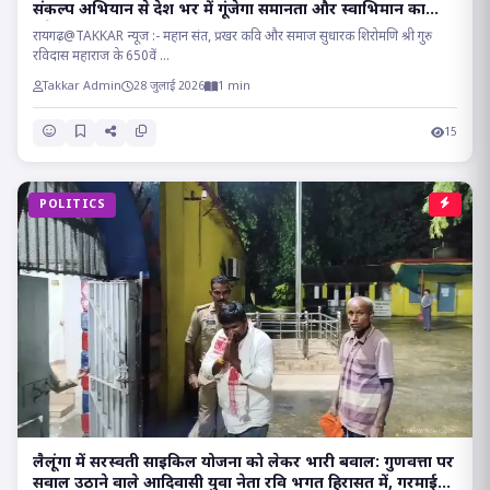
संकल्प अभियान से देश भर में गूंजेगा समानता और स्वाभिमान का
संदेश!!
रायगढ़@TAKKAR न्यूज :- महान संत, प्रखर कवि और समाज सुधारक शिरोमणि श्री गुरु
रविदास महाराज के 650वें ...
Takkar Admin
28 जुलाई 2026
1 min
15
POLITICS
लैलूंगा में सरस्वती साइकिल योजना को लेकर भारी बवाल: गुणवत्ता पर
सवाल उठाने वाले आदिवासी युवा नेता रवि भगत हिरासत में, गरमाई