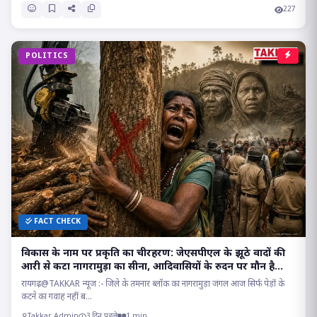
227
POLITICS
FACT CHECK
विकास के नाम पर प्रकृति का चीरहरण: जेएसपीएल के झूठे वादों की
आरी से कटा नागरामुड़ा का सीना, आदिवासियों के रुदन पर मौन है
सत्ता!
रायगढ़@TAKKAR न्यूज :- जिले के तमनार ब्लॉक का नागरामुड़ा जंगल आज सिर्फ पेड़ों के
कटने का गवाह नहीं ब...
Takkar Admin
3 दिन पहले
1 min