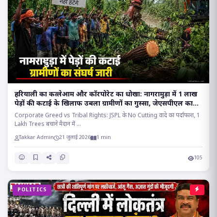
हरियाली का कत्लेआम और कॉरपोरेट का धोखा: नागरामुड़ा में 1 लाख
पेड़ों की कटाई के खिलाफ उबला ग्रामीणों का गुस्सा, जेएसपीएल का
वादा निकला सफेद झूठ!!
Corporate Greed vs Tribal Rights: JSPL के No Cutting वादे का पर्दाफाश, 1
Lakh Trees बचाने मैदान में ...
Takkar Admin
21 जुलाई 2026
1 min
105
POLITICS