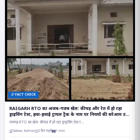
FACT CHECK
RAIGARH RTO का अजब-गजब खेल: कीचड़ और रेत में हो रहा
ड्राइविंग टेस्ट, हवा-हवाई ट्रायल ट्रैक के नाम पर नियमों की सरेआम उड़
रही धज्जियां
रायगढ़ RTO का खेल: कीचड़ में हो रहा ड्राइविंग टेस्ट!!...
Takkar Admin
3 दिन पहले
1 min