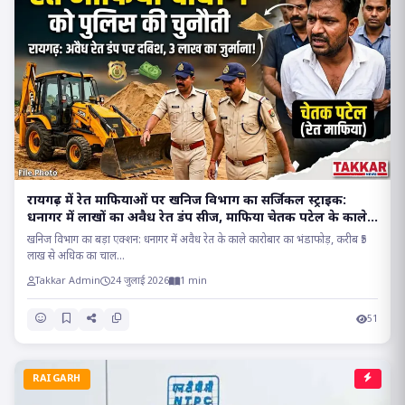
रायगढ़ में रेत माफियाओं पर खनिज विभाग का सर्जिकल स्ट्राइक:
धनागर में लाखों का अवैध रेत डंप सीज, माफिया चेतक पटेल के काले
साम्राज्य पर प्रहार..
खनिज विभाग का बड़ा एक्शन: धनागर में अवैध रेत के काले कारोबार का भंडाफोड़, करीब ₹5
लाख से अधिक का चाल...
Takkar Admin
24 जुलाई 2026
1 min
51
RAIGARH