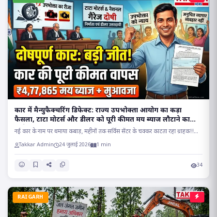
कार में मैन्युफैक्चरिंग डिफेक्ट: राज्य उपभोक्ता आयोग का कड़ा
फैसला, टाटा मोटर्स और डीलर को पूरी कीमत मय ब्याज लौटाने का
आदेश..
नई कार के नाम पर थमाया कबाड़, महीनों तक सर्विस सेंटर के चक्कर काटता रहा ग्राहक!!...
Takkar Admin
24 जुलाई 2026
1 min
34
RAIGARH