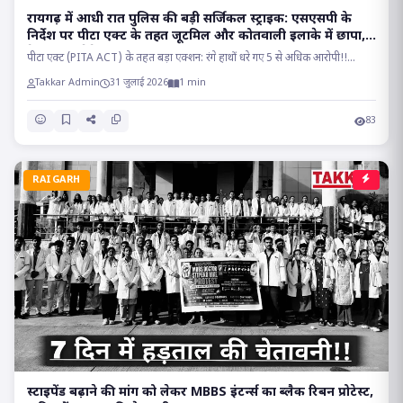
रायगढ़ में आधी रात पुलिस की बड़ी सर्जिकल स्ट्राइक: एसएसपी के
निर्देश पर पीटा एक्ट के तहत जूटमिल और कोतवाली इलाके में छापा,
देह व्यापार रैकेट का भंडाफोड़!!
पीटा एक्ट (PITA ACT) के तहत बड़ा एक्शन: रंगे हाथों धरे गए 5 से अधिक आरोपी!!...
Takkar Admin
31 जुलाई 2026
1 min
83
RAIGARH
स्टाइपेंड बढ़ाने की मांग को लेकर MBBS इंटर्न्स का ब्लैक रिबन प्रोटेस्ट,