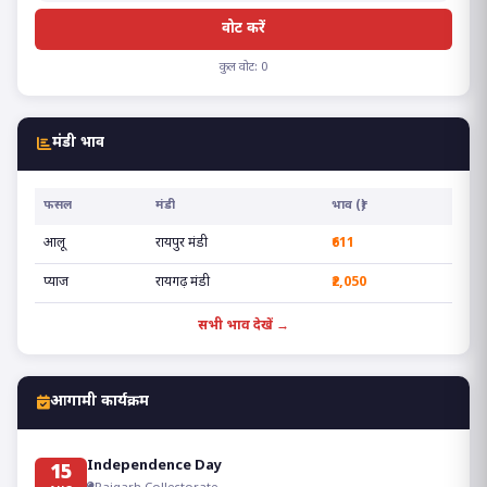
वोट करें
कुल वोट: 0
मंडी भाव
फसल
मंडी
भाव (₹)
आलू
रायपुर मंडी
₹611
प्याज
रायगढ़ मंडी
₹2,050
सभी भाव देखें →
आगामी कार्यक्रम
Independence Day
15