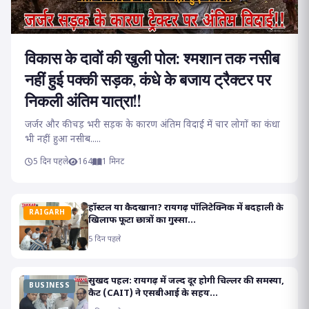
विकास के दावों की खुली पोल: श्मशान तक नसीब
नहीं हुई पक्की सड़क, कंधे के बजाय ट्रैक्टर पर
निकली अंतिम यात्रा!!
जर्जर और कीचड़ भरी सड़क के कारण अंतिम विदाई में चार लोगों का कंधा
भी नहीं हुआ नसीब.....
5 दिन पहले
164
1 मिनट
हॉस्टल या कैदखाना? रायगढ़ पॉलिटेक्निक में बदहाली के
RAIGARH
खिलाफ फूटा छात्रों का गुस्सा...
5 दिन पहले
सुखद पहल: रायगढ़ में जल्द दूर होगी चिल्लर की समस्या,
BUSINESS
कैट (CAIT) ने एसबीआई के सहय...