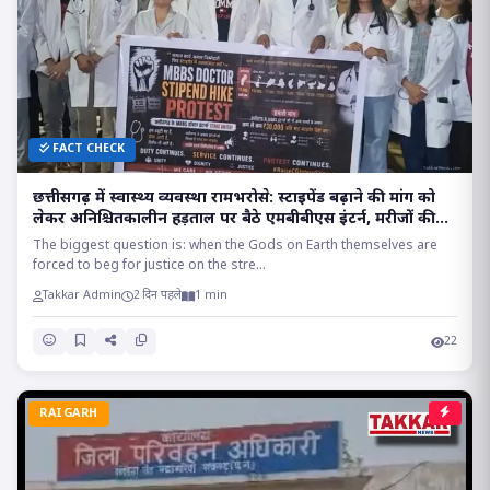
FACT CHECK
छत्तीसगढ़ में स्वास्थ्य व्यवस्था रामभरोसे: स्टाइपेंड बढ़ाने की मांग को
लेकर अनिश्चितकालीन हड़ताल पर बैठे एमबीबीएस इंटर्न, मरीजों की
सांसों पर संकट!!
The biggest question is: when the Gods on Earth themselves are
forced to beg for justice on the stre...
Takkar Admin
2 दिन पहले
1 min
22
RAIGARH