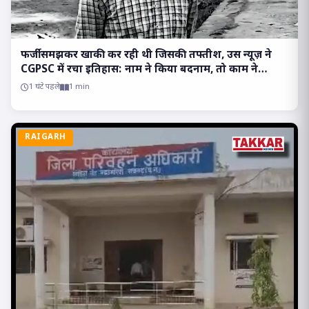
फर्जी समझकर खाकी कर रही थी जिसकी तफ्तीश, उस न्यूज़ ने
CGPSC में रचा इतिहास: नाम ने किया बदनाम, तो काम ने
दिलाया मुकाम!!
1 घंटे पहले
1 min
RAIGARH