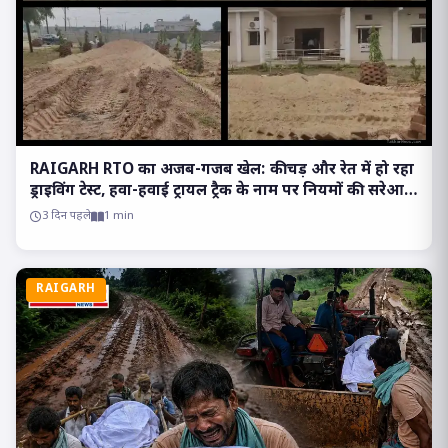
RAIGARH RTO का अजब-गजब खेल: कीचड़ और रेत में हो रहा
ड्राइविंग टेस्ट, हवा-हवाई ट्रायल ट्रैक के नाम पर नियमों की सरेआम
उड़ रही धज्जियां
3 दिन पहले
1 min
RAIGARH