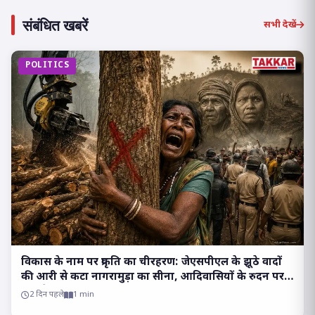
संबंधित खबरें
सभी देखें
POLITICS
विकास के नाम पर प्रकृति का चीरहरण: जेएसपीएल के झूठे वादों
की आरी से कटा नागरामुड़ा का सीना, आदिवासियों के रुदन पर
मौन है सत्ता!
2 दिन पहले
1 min