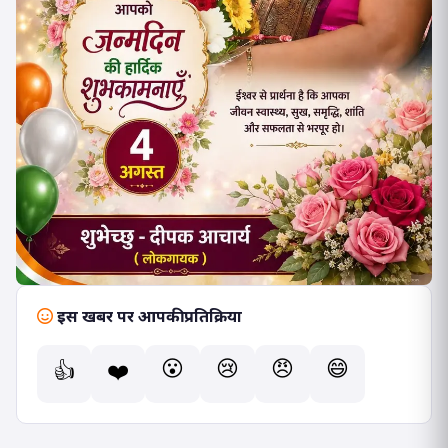
इस खबर पर आपकी प्रतिक्रिया
😮
😢
😠
😄
👍
❤️