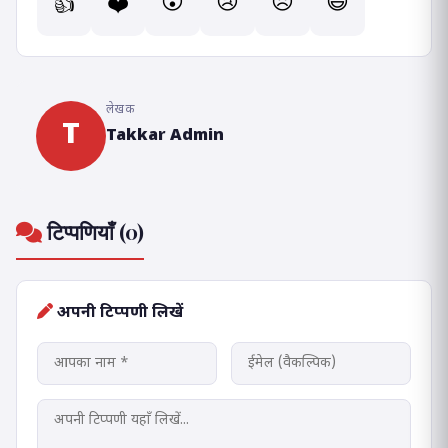
😮
😢
😠
😄
👍
❤️
लेखक
T
Takkar Admin
टिप्पणियाँ (0)
अपनी टिप्पणी लिखें