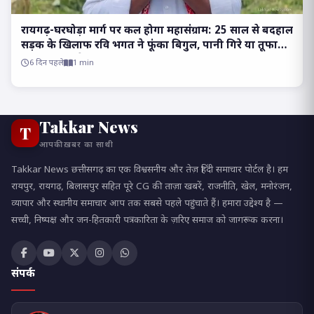
रायगढ़-घरघोड़ा मार्ग पर कल होगा महासंग्राम: 25 साल से बदहाल
सड़क के खिलाफ रवि भगत ने फूंका बिगुल, पानी गिरे या तूफान
आए, होकर रहेगा चक्काजाम..
6 दिन पहले
1 min
Takkar News
T
आपकी ख़बर का साथी
Takkar News छत्तीसगढ़ का एक विश्वसनीय और तेज़ हिंदी समाचार पोर्टल है। हम
रायपुर, रायगढ़, बिलासपुर सहित पूरे CG की ताज़ा खबरें, राजनीति, खेल, मनोरंजन,
व्यापार और स्थानीय समाचार आप तक सबसे पहले पहुंचाते हैं। हमारा उद्देश्य है —
सच्ची, निष्पक्ष और जन-हितकारी पत्रकारिता के ज़रिए समाज को जागरूक करना।
संपर्क