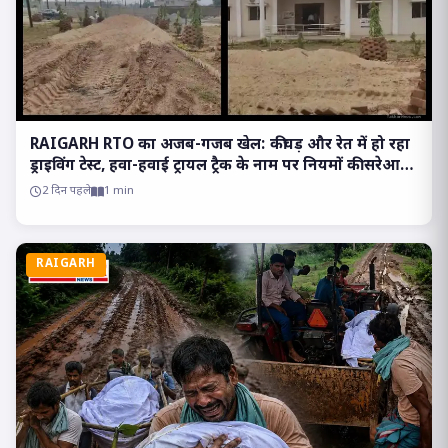
RAIGARH RTO का अजब-गजब खेल: कीचड़ और रेत में हो रहा
ड्राइविंग टेस्ट, हवा-हवाई ट्रायल ट्रैक के नाम पर नियमों की सरेआम
उड़ रही धज्जियां
2 दिन पहले
1 min
RAIGARH