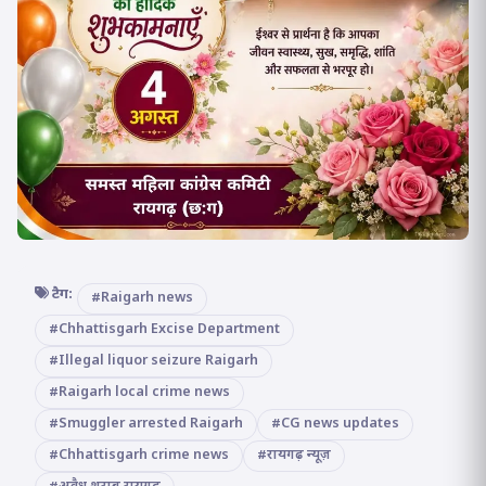
टैग:
#Raigarh news
#Chhattisgarh Excise Department
#Illegal liquor seizure Raigarh
#Raigarh local crime news
#Smuggler arrested Raigarh
#CG news updates
#Chhattisgarh crime news
#रायगढ़ न्यूज़