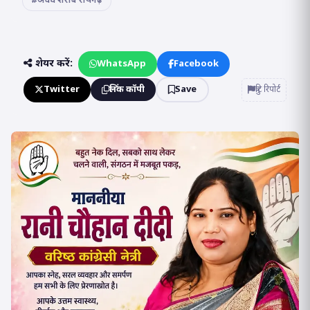
#अवैध शराब रायगढ़
शेयर करें:
WhatsApp
Facebook
Twitter
लिंक कॉपी
Save
त्रुटि रिपोर्ट