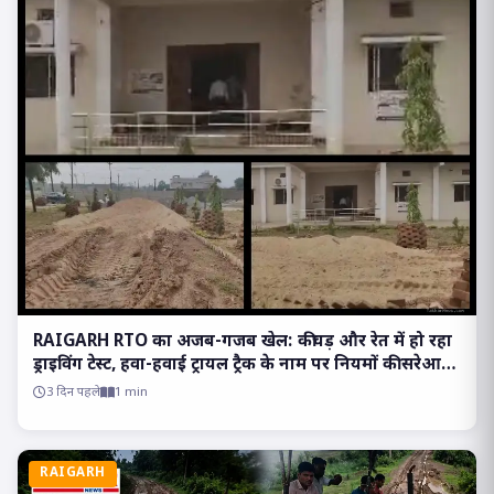
RAIGARH RTO का अजब-गजब खेल: कीचड़ और रेत में हो रहा
ड्राइविंग टेस्ट, हवा-हवाई ट्रायल ट्रैक के नाम पर नियमों की सरेआम
उड़ रही धज्जियां
3 दिन पहले
1 min
RAIGARH