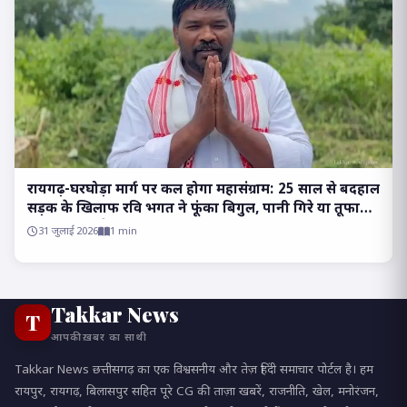
रायगढ़-घरघोड़ा मार्ग पर कल होगा महासंग्राम: 25 साल से बदहाल
सड़क के खिलाफ रवि भगत ने फूंका बिगुल, पानी गिरे या तूफान
आए, होकर रहेगा चक्काजाम..
31 जुलाई 2026
1 min
Takkar News
T
आपकी ख़बर का साथी
Takkar News छत्तीसगढ़ का एक विश्वसनीय और तेज़ हिंदी समाचार पोर्टल है। हम
रायपुर, रायगढ़, बिलासपुर सहित पूरे CG की ताज़ा खबरें, राजनीति, खेल, मनोरंजन,