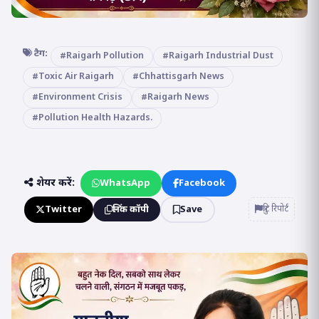
टैग:
#Raigarh Pollution
#Raigarh Industrial Dust
#Toxic Air Raigarh
#Chhattisgarh News
#Environment Crisis
#Raigarh News
#Pollution Health Hazards.
शेयर करें:
WhatsApp
Facebook
Twitter
लिंक कॉपी
Save
त्रुटि रिपोर्ट