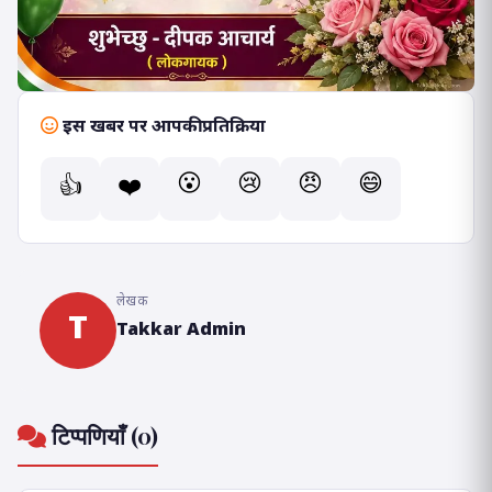
इस खबर पर आपकी प्रतिक्रिया
😮
😢
😠
😄
👍
❤️
लेखक
T
Takkar Admin
टिप्पणियाँ (0)