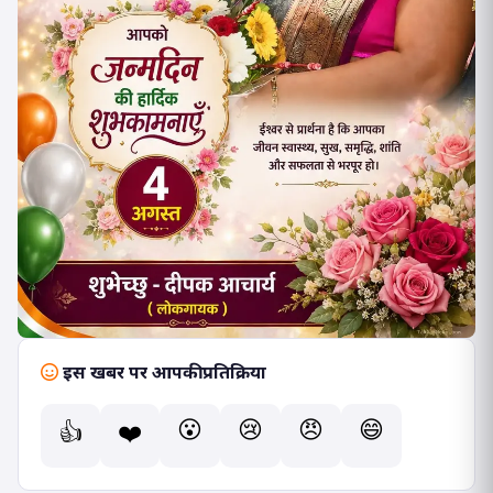
इस खबर पर आपकी प्रतिक्रिया
😮
😢
😠
😄
👍
❤️