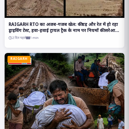
RAIGARH RTO का अजब-गजब खेल: कीचड़ और रेत में हो रहा
ड्राइविंग टेस्ट, हवा-हवाई ट्रायल ट्रैक के नाम पर नियमों की सरेआम
उड़ रही धज्जियां
2 दिन पहले
1 min
RAIGARH