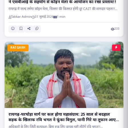
ने एसबीआई के सहयोग से कॉइन मेला के आयोजन का रखा प्रस्ताव!!
रायगढ़ में जल्द लगेगा कॉइन मेला, चिल्लर की किल्लत होगी दूर CAIT की शानदार पहल!!...
Takkar Admin
31 जुलाई 2026
1 min
233
RAIGARH
रायगढ़-घरघोड़ा मार्ग पर कल होगा महासंग्राम: 25 साल से बदहाल
सड़क के खिलाफ रवि भगत ने फूंका बिगुल, पानी गिरे या तूफान आए,
होकर रहेगा चक्काजाम..
अधिकारों के लिए जिद्दी सत्याग्रह: बिना हक लिए वापस नहीं लौटेंगे रवि भगत!!...