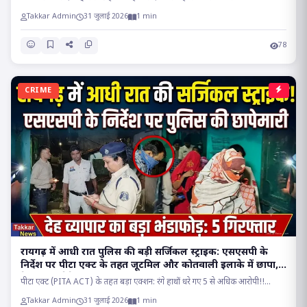
Takkar Admin
31 जुलाई 2026
1 min
78
CRIME
रायगढ़ में आधी रात पुलिस की बड़ी सर्जिकल स्ट्राइक: एसएसपी के
निर्देश पर पीटा एक्ट के तहत जूटमिल और कोतवाली इलाके में छापा,
देह व्यापार रैकेट का भंडाफोड़!!
पीटा एक्ट (PITA ACT) के तहत बड़ा एक्शन: रंगे हाथों धरे गए 5 से अधिक आरोपी!!...
Takkar Admin
31 जुलाई 2026
1 min