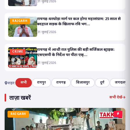
31 जुलाई 2026
रायगढ़-घरघोड़ा मार्ग पर कल होगा महासंग्राम: 25 साल से
RAIGARH
बदहाल सड़क के खिलाफ रवि भग...
31 जुलाई 2026
रायगढ़ में आधी रात पुलिस की बड़ी सर्जिकल स्ट्राइक:
CRIME
एसएसपी के निर्देश पर पीटा एक्...
31 जुलाई 2026
सभी
रायपुर
रायगढ़
बिलासपुर
दुर्ग
जगदलपुर
शहर:
ताज़ा खबरें
सभी देखें
RAIGARH