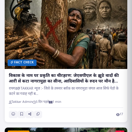
FACT CHECK
विकास के नाम पर प्रकृति का चीरहरण: जेएसपीएल के झूठे वादों की
आरी से कटा नागरामुड़ा का सीना, आदिवासियों के रुदन पर मौन है
सत्ता!
रायगढ़@TAKKAR न्यूज :- जिले के तमनार ब्लॉक का नागरामुड़ा जंगल आज सिर्फ पेड़ों के
कटने का गवाह नहीं ब...
Takkar Admin
5 दिन पहले
1 min
17