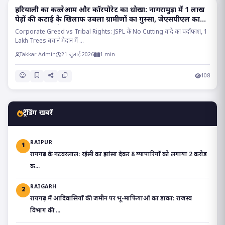
हरियाली का कत्लेआम और कॉरपोरेट का धोखा: नागरामुड़ा में 1 लाख
RAIGARH
पेड़ों की कटाई के खिलाफ उबला ग्रामीणों का गुस्सा, जेएसपीएल का
वादा निकला सफेद झूठ!!
Corporate Greed vs Tribal Rights: JSPL के No Cutting वादे का पर्दाफाश, 1
Lakh Trees बचाने मैदान में ...
Takkar Admin
21 जुलाई 2026
1 min
108
ट्रेंडिंग खबरें
RAIPUR
1
रायगढ़ के नटवरलाल: रईसी का झांसा देकर 8 व्यापारियों को लगाया 2 करोड़
क...
RAIGARH
2
रायगढ़ में आदिवासियों की जमीन पर भू-माफियाओं का डाका: राजस्व
विभाग की ...