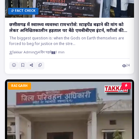
FACT CHECK
छत्तीसगढ़ में स्वास्थ्य व्यवस्था रामभरोसे: स्टाइपेंड बढ़ाने की मांग को
लेकर अनिश्चितकालीन हड़ताल पर बैठे एमबीबीएस इंटर्न, मरीजों की
सांसों पर संकट!!
The biggest question is: when the Gods on Earth themselves are
forced to beg for justice on the stre...
Takkar Admin
4 दिन पहले
1 min
24
RAIGARH