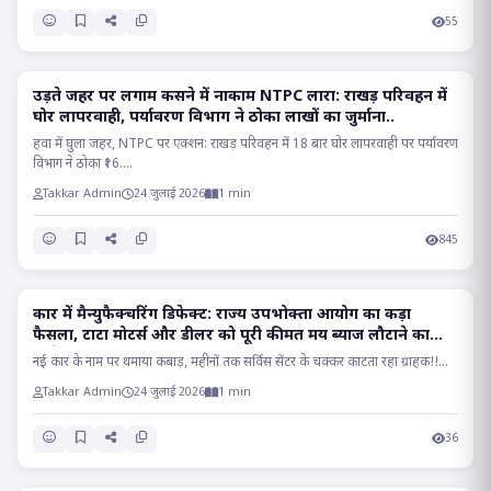
55
उड़ते जहर पर लगाम कसने में नाकाम NTPC लारा: राखड़ परिवहन में
RAIGARH
घोर लापरवाही, पर्यावरण विभाग ने ठोका लाखों का जुर्माना..
हवा में घुला जहर, NTPC पर एक्शन: राखड़ परिवहन में 18 बार घोर लापरवाही पर पर्यावरण
विभाग ने ठोका ₹16....
Takkar Admin
24 जुलाई 2026
1 min
845
कार में मैन्युफैक्चरिंग डिफेक्ट: राज्य उपभोक्ता आयोग का कड़ा
RAIPUR
फैसला, टाटा मोटर्स और डीलर को पूरी कीमत मय ब्याज लौटाने का
आदेश..
नई कार के नाम पर थमाया कबाड़, महीनों तक सर्विस सेंटर के चक्कर काटता रहा ग्राहक!!...
Takkar Admin
24 जुलाई 2026
1 min
36