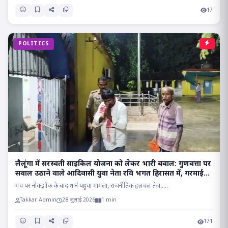
17
POLITICS
लैलूंगा में सरस्वती साइकिल योजना को लेकर भारी बवाल: गुणवत्ता पर
सवाल उठाने वाले आदिवासी युवा नेता रवि भगत हिरासत में, गरमाई
सियासत..
मंच पर नोकझोंक के बाद थाने पहुंचा मामला, राजनीतिक हलचल तेज.....
Takkar Admin
28 जुलाई 2026
1 min
171