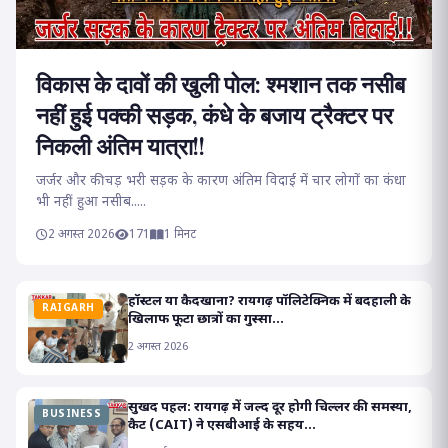
विकास के दावों की खुली पोल: श्मशान तक नसीब
नहीं हुई पक्की सड़क, कंधे के बजाय ट्रैक्टर पर
निकली अंतिम यात्रा!!
जर्जर और कीचड़ भरी सड़क के कारण अंतिम विदाई में चार लोगों का कंधा
भी नहीं हुआ नसीब.....
2 अगस्त 2026
171
1 मिनट
हॉस्टल या कैदखाना? रायगढ़ पॉलिटेक्निक में बदहाली के
RAIGARH
खिलाफ फूटा छात्रों का गुस्सा...
2 अगस्त 2026
सुखद पहल: रायगढ़ में जल्द दूर होगी चिल्लर की समस्या,
BUSINESS
कैट (CAIT) ने एसबीआई के सहय...