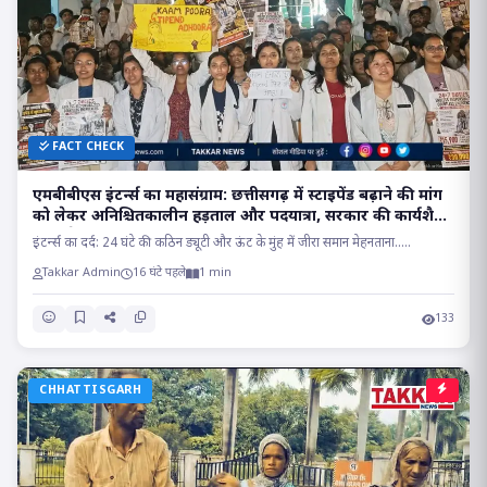
FACT CHECK
एमबीबीएस इंटर्न्स का महासंग्राम: छत्तीसगढ़ में स्टाइपेंड बढ़ाने की मांग
को लेकर अनिश्चितकालीन हड़ताल और पदयात्रा, सरकार की कार्यशैली
पर खड़े किए गंभीर सवाल?
इंटर्न्स का दर्द: 24 घंटे की कठिन ड्यूटी और ऊंट के मुंह में जीरा समान मेहनताना.....
Takkar Admin
16 घंटे पहले
1 min
133
CHHATTISGARH