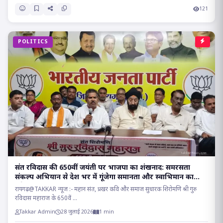
121
POLITICS
संत रविदास की 650वीं जयंती पर भाजपा का शंखनाद: समरसता
संकल्प अभियान से देश भर में गूंजेगा समानता और स्वाभिमान का
संदेश!!
रायगढ़@TAKKAR न्यूज :- महान संत, प्रखर कवि और समाज सुधारक शिरोमणि श्री गुरु
रविदास महाराज के 650वें ...
Takkar Admin
28 जुलाई 2026
1 min