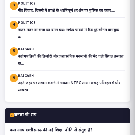
POLITICS
3
​नीट विवाद: दिल्ली में छात्रों के शांतिपूर्ण प्रदर्शन पर पुलिस का कहर,...
POLITICS
4
जंतर-मंतर पर सत्ता का दमन चक्र: सफेद चादरों में कैद हुई सोनम वांगचुक
क...
RAIGARH
5
उद्योगपतियों की तिजोरी और प्रशासनिक मनमानी की भेंट चढ़ी सिंघल इस्पात
क...
RAIGARH
6
उड़ते जहर पर लगाम कसने में नाकाम NTPC लारा: राखड़ परिवहन में घोर
लापरव...
जनता की राय
क्या आप छत्तीसगढ़ की नई शिक्षा नीति से संतुष्ट हैं?