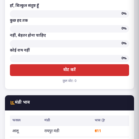
हाँ, बिल्कुल संतुष्ट हूँ
0%
कुछ हद तक
0%
नहीं, बेहतर होना चाहिए
0%
कोई राय नहीं
0%
वोट करें
कुल वोट: 0
मंडी भाव
फसल
मंडी
भाव (₹)
आलू
रायपुर मंडी
₹611